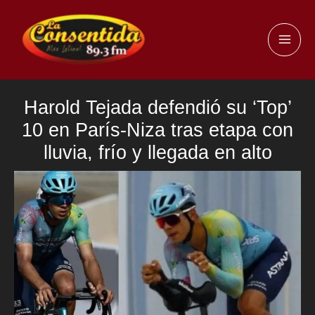
Ir
al
MAI
contenido
ME
Harold Tejada defendió su ‘Top’
10 en París-Niza tras etapa con
lluvia, frío y llegada en alto