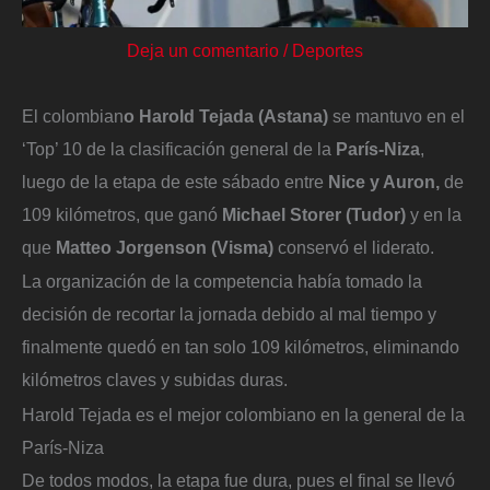
Deja un comentario
/
Deportes
El colombian
o Harold Tejada (Astana)
se mantuvo en el
‘Top’ 10 de la clasificación general de la
París-Niza
,
luego de la etapa de este sábado entre
Nice y Auron,
de
109 kilómetros, que ganó
Michael Storer (Tudor)
y en la
que
Matteo Jorgenson (Visma)
conservó el liderato.
La organización de la competencia había tomado la
decisión de recortar la jornada debido al mal tiempo y
finalmente quedó en tan solo 109 kilómetros, eliminando
kilómetros claves y subidas duras.
Harold Tejada es el mejor colombiano en la general de la
París-Niza
De todos modos, la etapa fue dura, pues el final se llevó