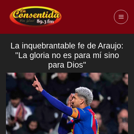
Ir
al
MAI
contenido
ME
La inquebrantable fe de Araujo:
"La gloria no es para mí sino
para Dios"