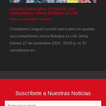
Lucumí marca pero no ayudan sus
compañeros: reviva Bologna vs Lille
Deja un comentario
/
Deportes
Champions League Lucumí marca pero no ayudan
sus compañeros: reviva Bologna vs Lille Jenny
Gámez 27 de noviembre 2024 , 05:05 p. m. El
colombiano es…
Suscríbete a Nuestras Noticias