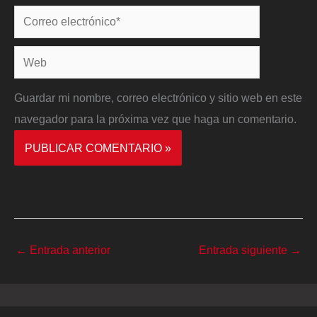
Correo
electrónico*
Web
Guardar mi nombre, correo electrónico y sitio web en este
navegador para la próxima vez que haga un comentario.
←
Entrada anterior
Entrada siguiente
→