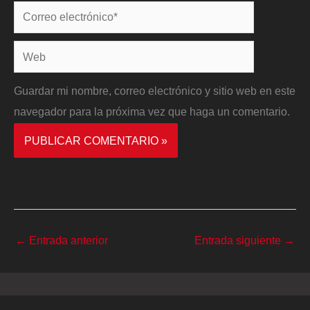
Correo
electrónico*
Web
Guardar mi nombre, correo electrónico y sitio web en este
navegador para la próxima vez que haga un comentario.
←
Entrada anterior
Entrada siguiente
→