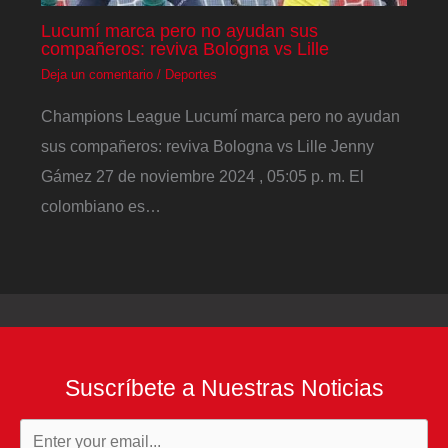
Lucumí marca pero no ayudan sus
compañeros: reviva Bologna vs Lille
Deja un comentario
/
Deportes
Champions League Lucumí marca pero no ayudan
sus compañeros: reviva Bologna vs Lille Jenny
Gámez 27 de noviembre 2024 , 05:05 p. m. El
colombiano es…
Suscríbete a Nuestras Noticias