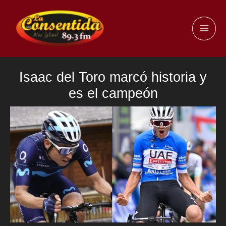
Ir
al
MAI
contenido
ME
Isaac del Toro marcó historia y
es el campeón