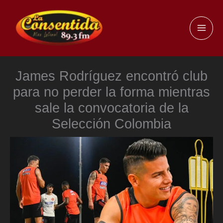
Ir
al
MAI
contenido
ME
James Rodríguez encontró club
para no perder la forma mientras
sale la convocatoria de la
Selección Colombia