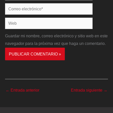
Correo
electrónico*
Web
Guardar mi nombre, correo electrónico y sitio web en este
navegador para la próxima vez que haga un comentario.
←
Entrada anterior
Entrada siguiente
→