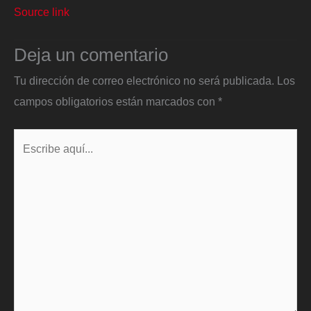
Source link
Deja un comentario
Tu dirección de correo electrónico no será publicada.
Los
campos obligatorios están marcados con
*
Escribe
aquí...