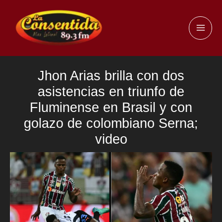
Ir
al
MAI
contenido
ME
Jhon Arias brilla con dos
asistencias en triunfo de
Fluminense en Brasil y con
golazo de colombiano Serna;
video