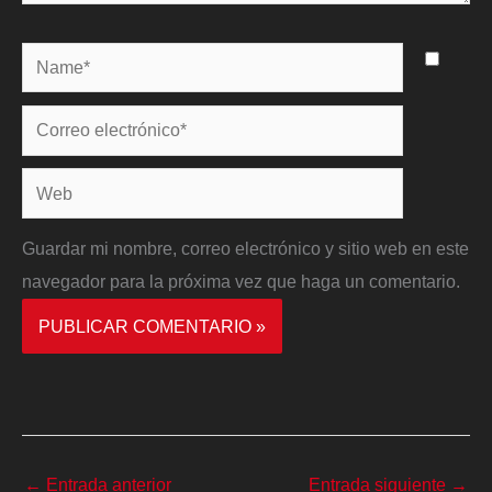
Name*
Correo
electrónico*
Web
Guardar mi nombre, correo electrónico y sitio web en este
navegador para la próxima vez que haga un comentario.
←
Entrada anterior
Entrada siguiente
→