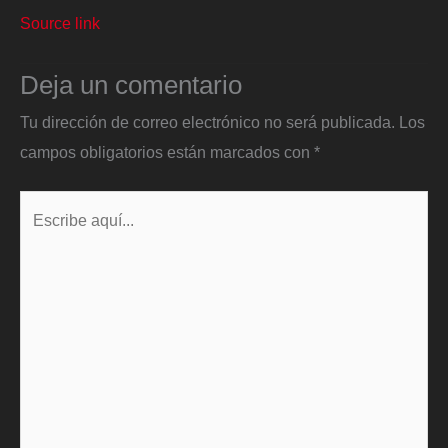
Source link
Deja un comentario
Tu dirección de correo electrónico no será publicada.
Los
campos obligatorios están marcados con
*
Escribe
aquí...