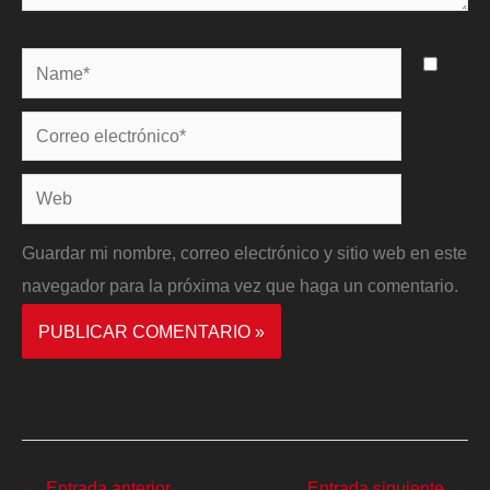
Name*
Correo
electrónico*
Web
Guardar mi nombre, correo electrónico y sitio web en este
navegador para la próxima vez que haga un comentario.
←
Entrada anterior
Entrada siguiente
→