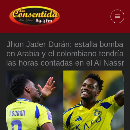
Ir
al
MAI
contenido
ME
Jhon Jader Durán: estalla bomba
en Arabia y el colombiano tendría
las horas contadas en el Al Nassr