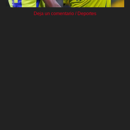
Deja un comentario
/
Deportes