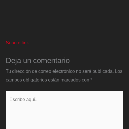
Source link
Deja un comentario
Tu dirección de correo electrónico no será publicada.
Los
campos obligatorios están marcados con
*
Escribe
aquí...