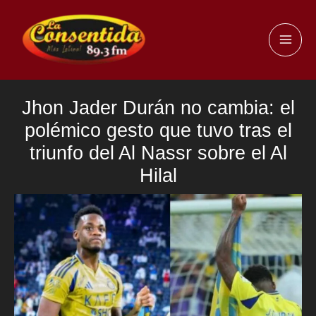
Ir
al
MAI
contenido
ME
Jhon Jader Durán no cambia: el
polémico gesto que tuvo tras el
triunfo del Al Nassr sobre el Al
Hilal