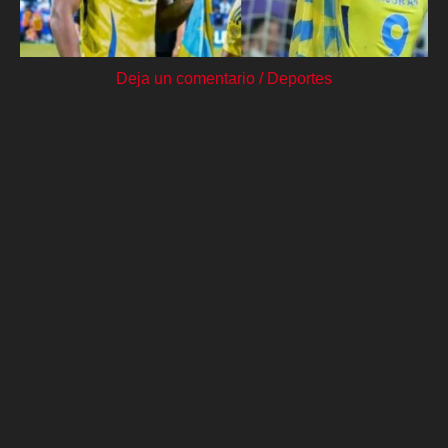
Deja un comentario
/
Deportes