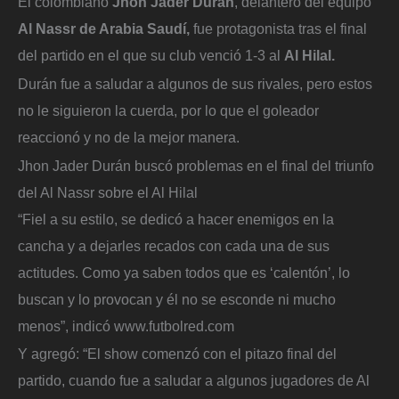
El colombiano
Jhon Jader Durán
, delantero del equipo
Al Nassr de Arabia Saudí,
fue protagonista tras el final
del partido en el que su club venció 1-3 al
Al Hilal.
Durán fue a saludar a algunos de sus rivales, pero estos
no le siguieron la cuerda, por lo que el goleador
reaccionó y no de la mejor manera.
Jhon Jader Durán buscó problemas en el final del triunfo
del Al Nassr sobre el Al Hilal
“Fiel a su estilo, se dedicó a hacer enemigos en la
cancha y a dejarles recados con cada una de sus
actitudes. Como ya saben todos que es ‘calentón’, lo
buscan y lo provocan y él no se esconde ni mucho
menos”, indicó www.futbolred.com
Y agregó: “El show comenzó con el pitazo final del
partido, cuando fue a saludar a algunos jugadores de Al