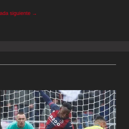
rada siguiente
→