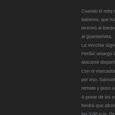
Cuando el reloj 
italianos, que tu
terminó al borde
al guardameta.
La Vecchia Signo
Perišić amargó l
atacante disparó
Con el marcador 
por eso, Samuel
remate y puso a 
A pesar de los e
tendrá que afron
las 3:00 p.m. (h