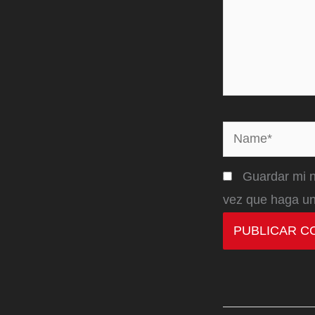
Name*
Guardar mi n
vez que haga un