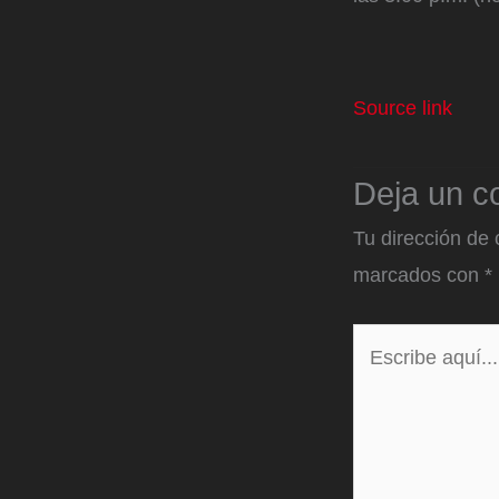
Source link
Deja un c
Tu dirección de 
marcados con
*
Escribe
aquí...