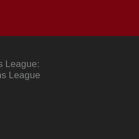
as
Top
Redes
Pauta
Privacy Policy
s League:
ns League