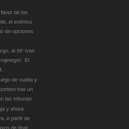
favor de los
te, el esférico
jó sin opciones
rgo, al 56′ Ivan
rojinegro’. El
d.
uego de vuelta y
ortero tras un
n las tribunas.
aja y ahora
o, a partir de
avos de final.