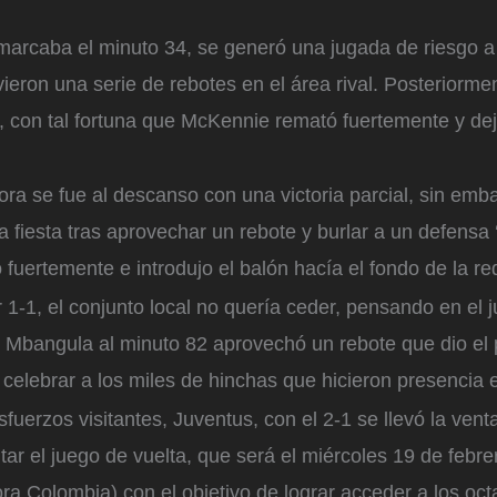
marcaba el minuto 34, se generó una jugada de riesgo a 
vieron una serie de rebotes en el área rival. Posteriormen
, con tal fortuna que McKennie remató fuertemente y de
ra se fue al descanso con una victoria parcial, sin emba
a fiesta tras aprovechar un rebote y burlar a un defensa ‘
 fuertemente e introdujo el balón hacía el fondo de la re
1-1, el conjunto local no quería ceder, pensando en el j
 Mbangula al minuto 82 aprovechó un rebote que dio el p
celebrar a los miles de hinchas que hicieron presencia e
sfuerzos visitantes, Juventus, con el 2-1 se llevó la vent
tar el juego de vuelta, que será el miércoles 19 de febrer
ora Colombia) con el objetivo de lograr acceder a los oct