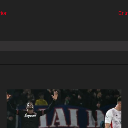
ior
Ent