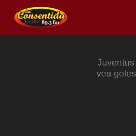
Ir
al
contenido
Juventus
vea gole