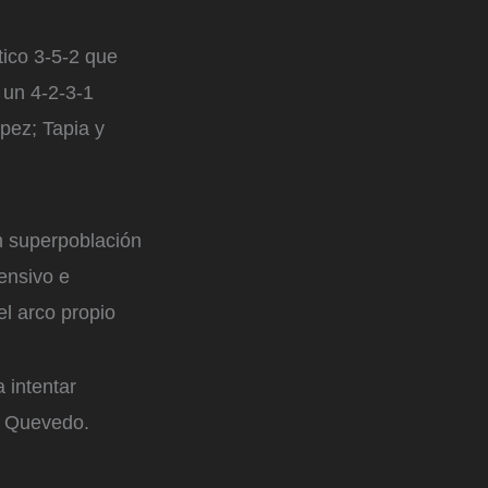
ico 3-5-2 que
 un 4-2-3-1
pez; Tapia y
n superpoblación
fensivo e
el arco propio
 intentar
 y Quevedo.