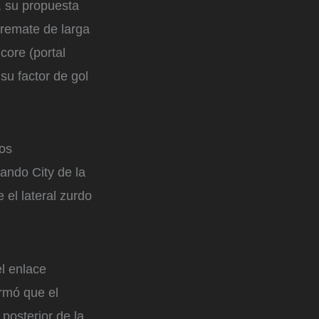
, su propuesta
n remate de larga
core (portal
su factor de gol
mos
lando City de la
el lateral zurdo
el enlace
ormó que el
posterior de la