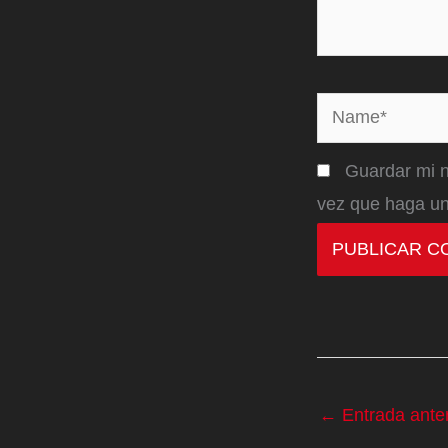
Name*
Guardar mi n
vez que haga un
←
Entrada anter