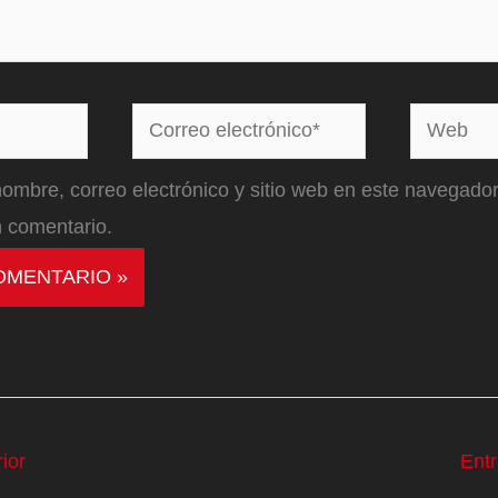
Correo
Web
electrónico*
ombre, correo electrónico y sitio web en este navegador
 comentario.
ior
Ent