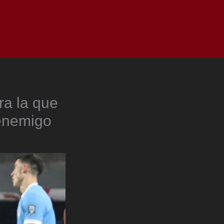
as
Top
Redes
Pauta
Privacy Policy
ra la que
 enemigo