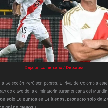
Deja un comentario
/
Deportes
la Selección Perú son pobres. El rival de Colombia este
partido clave de la eliminatoria suramericana del Mundia
on solo 10 puntos en 14 juegos, producto solo de 2 t
 de gol de menos 11.