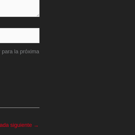
 para la próxima
rada siguiente
→