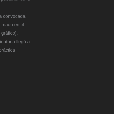
na convocada,
timado en el
gráfico).
atoria llegó a
práctica