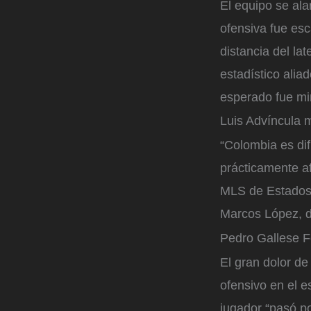
El equipo se al
ofensiva fue esc
distancia del la
estadístico alia
esperado fue mi
Luis Advíncula 
“Colombia es dif
prácticamente af
MLS de Estados U
Marcos López, 
Pedro Gallese
F
El gran dolor de
ofensivo en el e
jugador “pasó p