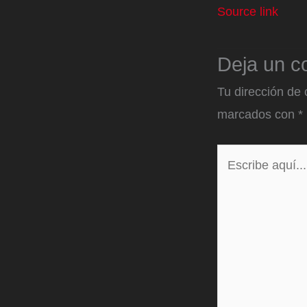
Source link
Deja un c
Tu dirección de 
marcados con
*
Escribe
aquí...