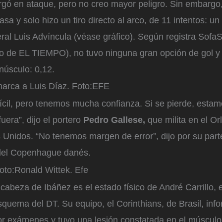
argó en ataque, pero no creo mayor peligro. Sin embargo
asa y solo hizo un tiro directo al arco, de 11 intentos: u
teral Luis Advíncula (véase gráfico). Según registra SofaS
do de EL TIEMPO), no tuvo ninguna gran opción de gol y 
núsculo: 0,12.
marca a Luis Díaz.
Foto:
EFE
ícil, pero tenemos mucha confianza. Si se pierde, esta
uera”, dijo el portero
Pedro Gallese,
que milita en el Or
nidos. “No tenemos margen de error”, dijo por su parte 
del Copenhague danés.
oto:
Ronald Wittek. Efe
 cabeza de Ibáñez es el estado físico de André Carrillo, 
squema del DT. Su equipo, el Corinthians, de Brasil, inf
or exámenes y tuvo una lesión constatada en el músculo 