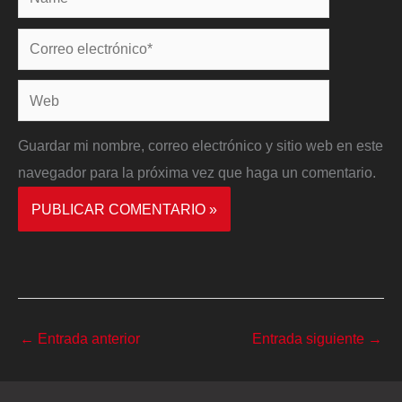
Correo
electrónico*
Web
Guardar mi nombre, correo electrónico y sitio web en este
navegador para la próxima vez que haga un comentario.
←
Entrada anterior
Entrada siguiente
→