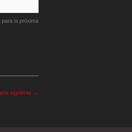
 para la próxima
rada siguiente
→