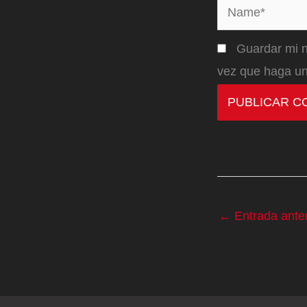
Name*
Guardar mi n
vez que haga un
←
Entrada anter