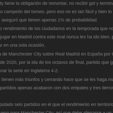
ty tiene la obligación de remontar, no recibir gol y termi
 campeón del torneo, pero eso no es tan fácil y bien lo
n aseguró que tienen apenas 1% de probabilidad.
 rendimiento de los ciudadanos en la temporada que no
r, jugar en Madrid contra este rival nunca les ha ido bien
r en una sola ocasión.
ria de Manchester City sobre Real Madrid en España por
 de 2020, por la ida de los octavos de final, partido que 
nar la serie en Inglaterra 4-2.
 tienen más triunfos y cerrando hace que se les haga m
partidos apenas acabaron con dos empates y tres derrot
sputado seis partidos en el que el rendimiento en territor
ueno para Manchester City, así que debe aferrarse a un