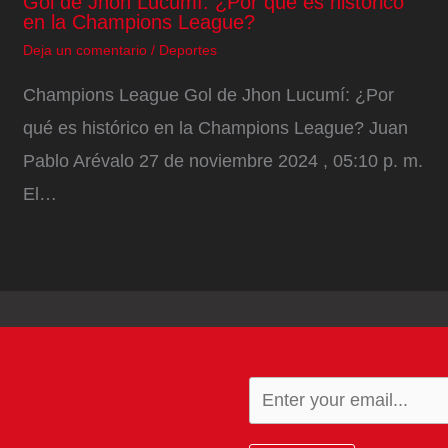
Gol de Jhon Lucumí: ¿Por qué es histórico
en la Champions League?
Deja un comentario
/
Deportes
Champions League Gol de Jhon Lucumí: ¿Por
qué es histórico en la Champions League? Juan
Pablo Arévalo 27 de noviembre 2024 , 05:10 p. m.
El…