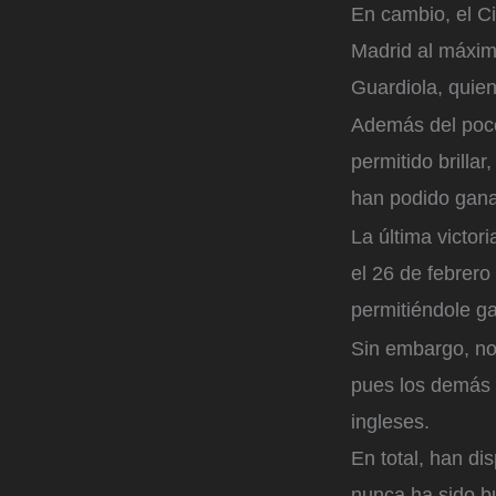
En cambio, el Ci
Madrid al máximo
Guardiola, quie
Además del poco
permitido brilla
han podido gana
La última victo
el 26 de febrero
permitiéndole ga
Sin embargo, no
pues los demás 
ingleses.
En total, han di
nunca ha sido b