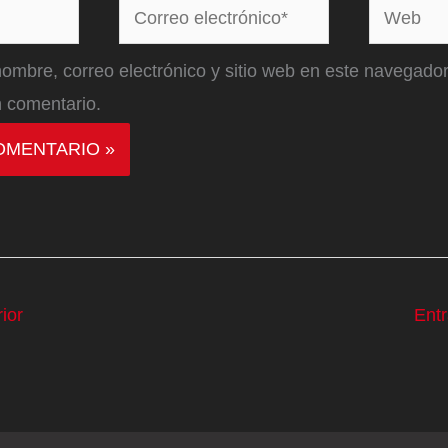
Correo
Web
electrónico*
ombre, correo electrónico y sitio web en este navegador
 comentario.
ior
Ent