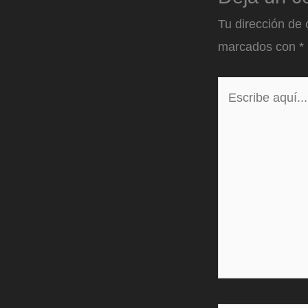
Tu dirección de 
marcados con
*
Escribe
aquí...