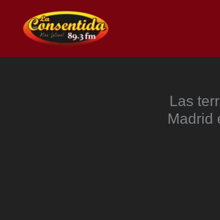
Ir
al
contenido
Las ter
Madrid 