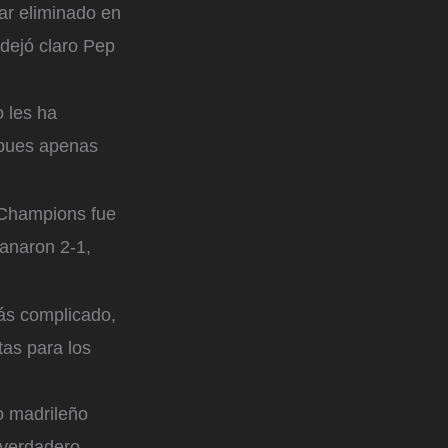
nar eliminado en
 dejó claro Pep
 les ha
, pues apenas
 Champions fue
ganaron 2-1,
ás complicado,
as para los
io madrileño
 verdadero