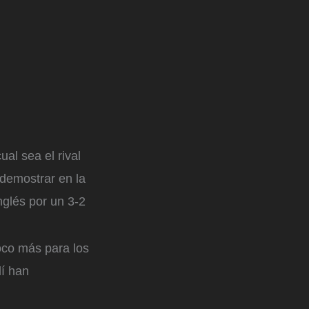
al sea el rival
demostrar en la
nglés por un 3-2
oco más para los
lí han