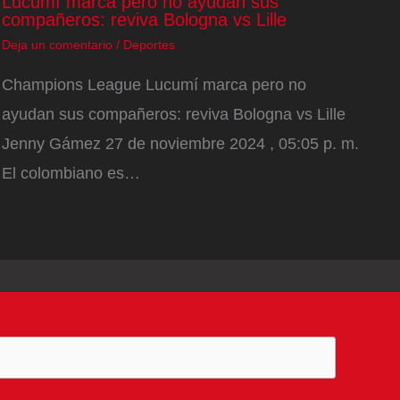
Lucumí marca pero no ayudan sus
compañeros: reviva Bologna vs Lille
Deja un comentario
/
Deportes
Champions League Lucumí marca pero no
ayudan sus compañeros: reviva Bologna vs Lille
Jenny Gámez 27 de noviembre 2024 , 05:05 p. m.
El colombiano es…