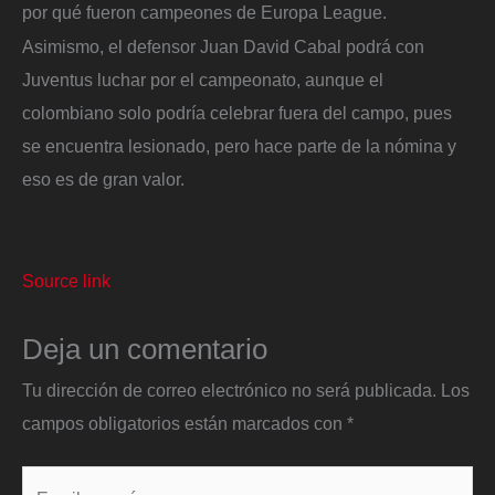
por qué fueron campeones de Europa League.
Asimismo, el defensor Juan David Cabal podrá con
Juventus luchar por el campeonato, aunque el
colombiano solo podría celebrar fuera del campo, pues
se encuentra lesionado, pero hace parte de la nómina y
eso es de gran valor.
Source link
Deja un comentario
Tu dirección de correo electrónico no será publicada.
Los
campos obligatorios están marcados con
*
Escribe