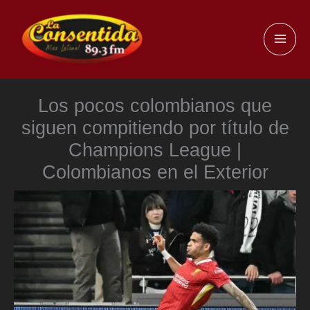
Ir
al
MAI
contenido
ME
Los pocos colombianos que
siguen compitiendo por título de
Champions League |
Colombianos en el Exterior