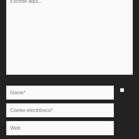
aquí...
Name*
Correo
electrónico*
Web