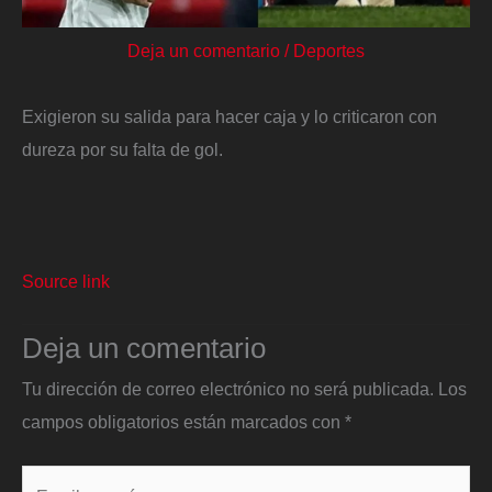
Deja un comentario
/
Deportes
Exigieron su salida para hacer caja y lo criticaron con
dureza por su falta de gol.
Source link
Deja un comentario
Tu dirección de correo electrónico no será publicada.
Los
campos obligatorios están marcados con
*
Escribe