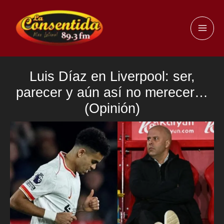
Ir
al
MAI
contenido
ME
Luis Díaz en Liverpool: ser,
parecer y aún así no merecer…
(Opinión)