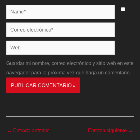
Name*
Correo
electrónico*
Web
Guardar mi nombre, correo electrónico y sitio web en este
navegador para la próxima vez que haga un comentario.
←
Entrada anterior
Entrada siguiente
→