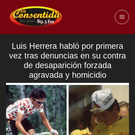
Ir
al
MAI
contenido
ME
Luis Herrera habló por primera
vez tras denuncias en su contra
de desaparición forzada
agravada y homicidio