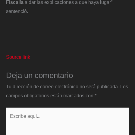
Fiscalía
a dar las explicaciones a que haya lugar”,
sentenció.
Source link
Deja un comentario
Tu dirección de correo electrónico no será publicada.
Los
campos obligatorios están marcados con
*
Escribe
aquí...