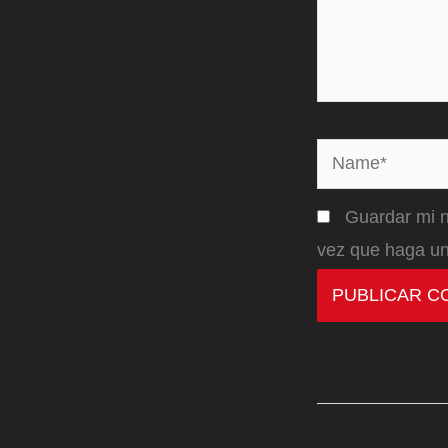
Name*
Guardar mi n
vez que haga un