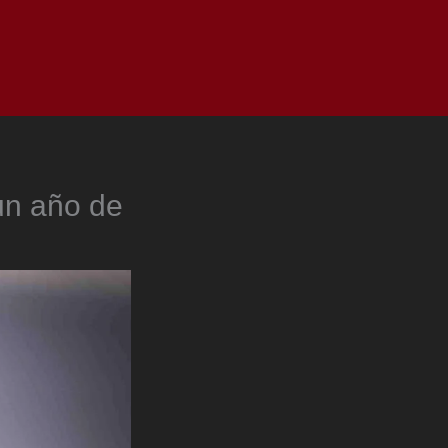
as
Top
Redes
Pauta
Privacy Policy
un año de