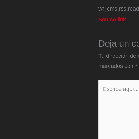
wf_cms.rss.rea
Source link
Deja un c
Tu dirección de 
marcados con
*
Escribe
aquí...