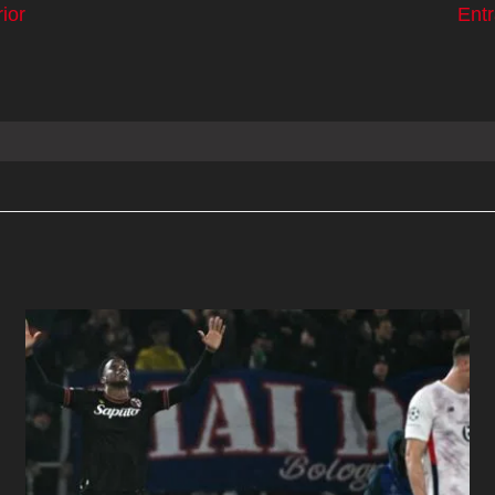
ior
Ent