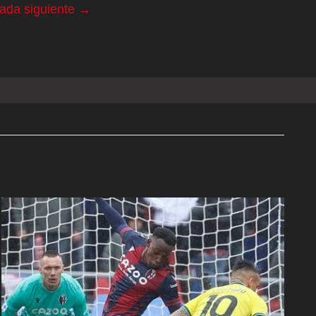
rada siguiente
→