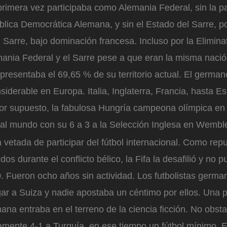
rimera vez participaba como Alemania Federal, sin la par
lica Democrática Alemana, y sin el Estado del Sarre, p
 Sarre, bajo dominación francesa. Incluso por la Elimina
mania Federal y el Sarre pese a que eran la misma nació
resentaba el 69,65 % de su territorio actual. El german
nsiderable en Europa. Italia, Inglaterra, Francia, hasta 
por supuesto, la fabulosa Hungría campeona olímpica en
 al mundo con su 6 a 3 a la Selección Inglesa en Wembl
vetada de participar del fútbol internacional. Como repu
s durante el conflicto bélico, la Fifa la desafilió y no p
. Fueron ocho años sin actividad. Los futbolistas germa
gar a Suiza y nadie apostaba un céntimo por ellos. Una p
na entraba en el terreno de la ciencia ficción. No obsta
ente 4-1 a Turquía, en ese tiempo un fútbol mínimo. 