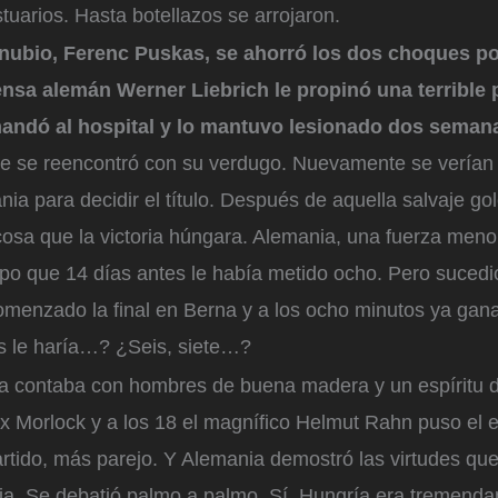
tuarios. Hasta botellazos se arrojaron.
anubio, Ferenc Puskas, se ahorró los dos choques po
fensa alemán Werner Liebrich le propinó una terrible 
 mandó al hospital y lo mantuvo lesionado dos semana
ue se reencontró con su verdugo. Nuevamente se verían 
ia para decidir el título. Después de aquella salvaje go
osa que la victoria húngara. Alemania, una fuerza meno
ipo que 14 días antes le había metido ocho. Pero sucedi
menzado la final en Berna y a los ocho minutos ya gan
 le haría…? ¿Seis, siete…?
a contaba con hombres de buena madera y un espíritu d
x Morlock y a los 18 el magnífico Helmut Rahn puso el e
tido, más parejo. Y Alemania demostró las virtudes que 
ia. Se debatió palmo a palmo. Sí, Hungría era tremenda