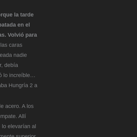
rque la tarde
patada en el
s. Volvió para
las caras
leada nadie
r, debía
ó lo increíble…
aba Hungría 2 a
e acero. A los
mpate. Allí
lo elevarían al
mente superior