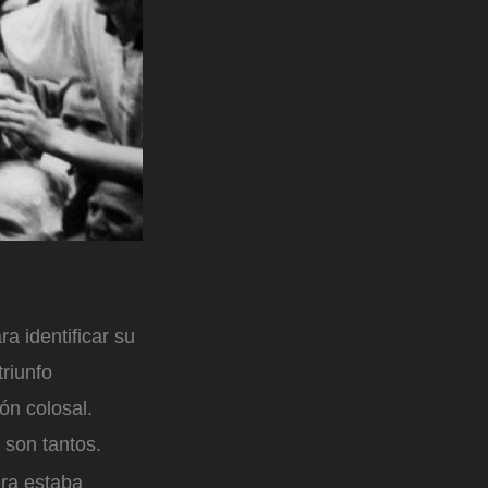
a identificar su
triunfo
ón colosal.
 son tantos.
ra estaba