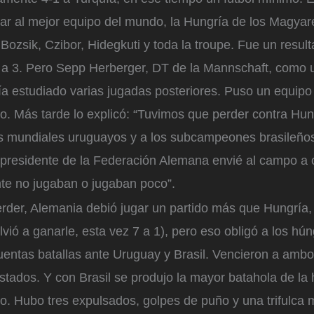
tar al mejor equipo del mundo, la Hungría de los Magya
Bozsik, Czibor, Hidegkuti y toda la troupe. Fue un result
 a 3. Pero Sepp Herberger, DT de la Mannschaft, como u
ía estudiado varias jugadas posteriores. Puso un equipo
o. Más tarde lo explicó: “Tuvimos que perder contra Hun
 mundiales uruguayos y a los subcampeones brasileños
l presidente de la Federación Alemana envié al campo 
te no jugaban o jugaban poco”.
perder, Alemania debió jugar un partido más que Hungrí
lvió a ganarle, esta vez 7 a 1), pero eso obligó a los hú
ruentas batallas ante Uruguay y Brasil. Vencieron a amb
ados. Y con Brasil se produjo la mayor batahola de la h
. Hubo tres expulsados, golpes de puño y una trifulca