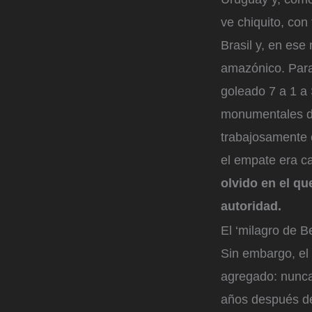
ve chiquito, con
Brasil y, en ese
amazónico. Para 
goleado 7 a 1 a 
monumentales de 
trabajosamente 
el empate era c
olvido en el qu
autoridad.
El ‘milagro de B
Sin embargo, el 
agregado: nunca 
años después de