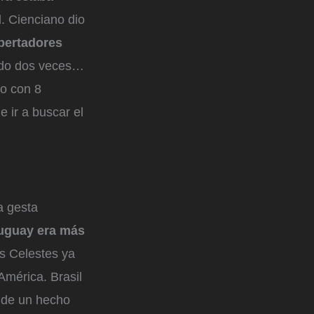
l. Cienciano dio
bertadores
ndo dos veces…
do con 8
e ir a buscar el
a gesta
ruguay era más
s Celestes ya
mérica. Brasil
o de un hecho