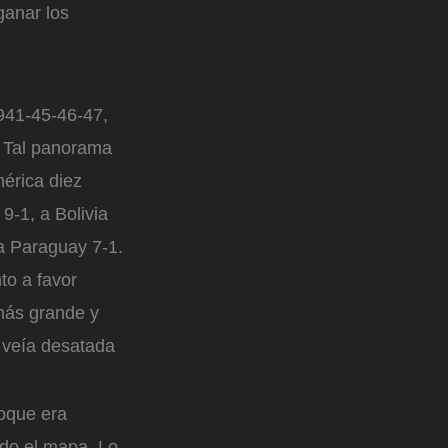
ganar los
941-45-46-47,
. Tal panorama
mérica diez
9-1, a Bolivia
 a Paraguay 7-1.
to a favor
más grande y
 veía desatada
hoque era
ndo el mapa. Lo