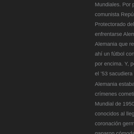
Mundiales. Por p
comunista Repúb
Protectorado del
enfrentarse Ale
Alemania que rep
ahí un fútbol co
por encima. Y, 
el ’53 sacudiera
Alemania estaba 
crímenes cometido
Mundial de 1950
conocidos al lle
coronación germa
ganaron cómodam