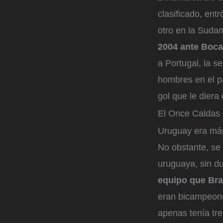
clasificado, entr
otro en la Suda
2004 ante Boc
a Portugal, la 
hombres en el pa
gol que le diera e
El Once Caldas 
Uruguay era más
No obstante, se 
uruguaya, sin du
equipo que Bras
eran bicampeone
apenas tenía tr