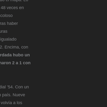
a 48 veces en
 coloso
tras haber
uras
 igualado
2. Encima, con
ordada hubo un
naron 2 a 1 con
dial ’54. Con un
un país. Nueve
volvía a los