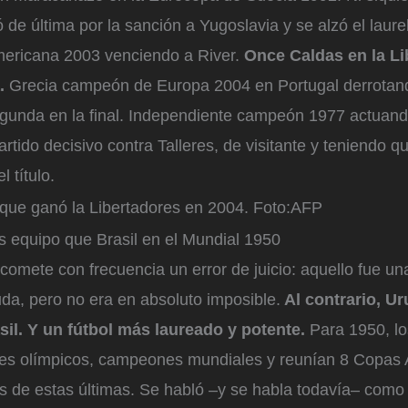
ó de última por la sanción a Yugoslavia y se alzó el laure
mericana 2003 venciendo a River.
Once Caldas en la Li
a.
Grecia campeón de Europa 2004 en Portugal derrota
segunda en la final. Independiente campeón 1977 actuan
rtido decisivo contra Talleres, de visitante y teniendo qu
l título.
que ganó la Libertadores en 2004.
Foto:
AFP
 equipo que Brasil en el Mundial 1950
comete con frecuencia un error de juicio: aquello fue un
da, pero no era en absoluto imposible.
Al contrario, U
il. Y un fútbol más laureado y potente.
Para 1950, lo
s olímpicos, campeones mundiales y reunían 8 Copas A
es de estas últimas. Se habló –y se habla todavía– com