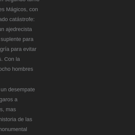
res Mágicos, con
ado catástrofe:
n ajedrecista
 suplente para
gría para evitar
. Con la
a ocho hombres
a, un desempate
ngaros a
os, mas
istoria de las
 monumental