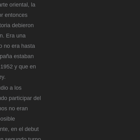
te oriental, la
or entonces
toria debieron
n. Era una
o no era hasta
España estaban
 1952 y que en
ey.
dio a los
udo participar del
nos no eran
osible
nte, en el debut
En segundo turno