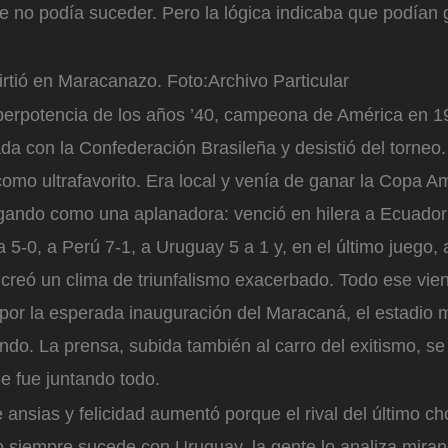
e no podía suceder. Pero la lógica indicaba que podían 
irtió en Maracanazo.
Foto:
Archivo Particular
uperpotencia de los años ’40, campeona de América en 1
da con la Confederación Brasileña y desistió del torneo
como ultrafavorito. Era local y venía de ganar la Copa A
gando como una aplanadora: venció en hilera a Ecuador 
 5-0, a Perú 7-1, a Uruguay 5 a 1 y, en el último juego,
creó un clima de triunfalismo exacerbado. Todo ese vien
por la esperada inauguración del Maracaná, el estadio 
do. La prensa, subida también al carro del exitismo, se
Se fue juntando todo.
e ansias y felicidad aumentó porque el rival del último c
 siempre sucede con Uruguay, la gente lo analiza mira