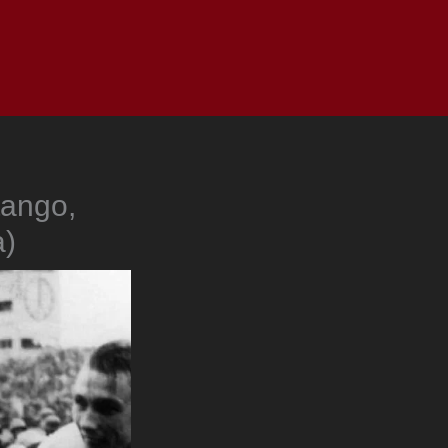
as
Top
Redes
Pauta
Privacy Policy
tango,
a)