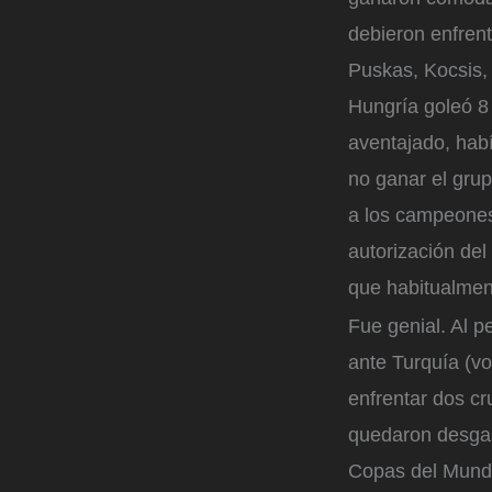
debieron enfren
Puskas, Kocsis, 
Hungría goleó 8
aventajado, hab
no ganar el grup
a los campeones
autorización de
que habitualmen
Fue genial. Al 
ante Turquía (vo
enfrentar dos c
quedaron desgast
Copas del Mundo