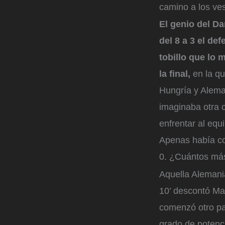
camino a los ves
El genio del D
del 8 a 3 el de
tobillo que lo
la final,
en la q
Hungría y Aleman
imaginaba otra c
enfrentar al equ
Apenas había co
0. ¿Cuántos más
Aquella Alemani
10’ descontó Ma
comenzó otro par
grado de potenc