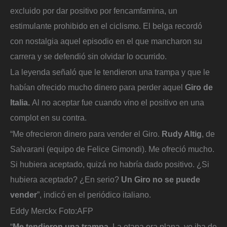
excluido por dar positivo por fencamfamina, un
estimulante prohibido en el ciclismo. El belga recordó
con nostalgia aquel episodio en el que mancharon su
carrera y se defendió sin olvidar lo ocurrido.
La leyenda señaló que le tendieron una trampa y que le
habían ofrecido mucho dinero para perder aquel
Giro de
Italia.
Al no aceptar fue cuando vino el positivo en una
complot en su contra.
“Me ofrecieron dinero para vender el Giro.
Rudy Altig
, de
Salvarani (equipo de Felice Gimondi). Me ofreció mucho.
Si hubiera aceptado, quizá no habría dado positivo. ¿Si
hubiera aceptado? ¿En serio?
Un Giro no se puede
vender
”, indicó en el periódico italiano.
Eddy Merckx
Foto:
AFP
“
Me tendieron una trampa.
La etapa era plana, yo iba de