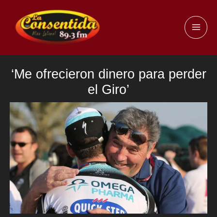
Ir
al
MAI
contenido
ME
‘Me ofrecieron dinero para perder
el Giro’