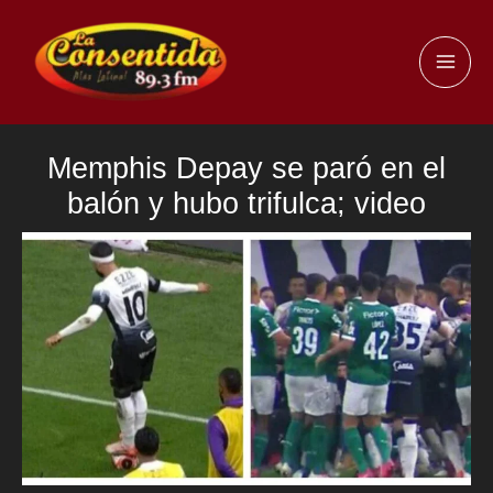
Ir
al
MAI
contenido
ME
Memphis Depay se paró en el
balón y hubo trifulca; video