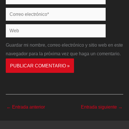
Correo
electrónico*
Web
Guardar mi nombre, correo electrónico y sitio web en este
navegador para la próxima vez que haga un comentario.
←
Entrada anterior
Entrada siguiente
→