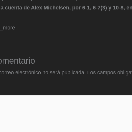
a cuenta de Alex Michelsen, por 6-1, 6-7(3) y 10-8, en 
d_more
omentario
correo electrónico no será publicada.
Los campos obligat