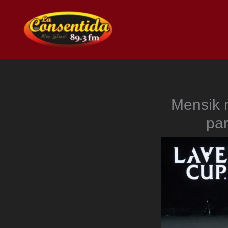
Ir
al
contenido
Mensik n
par