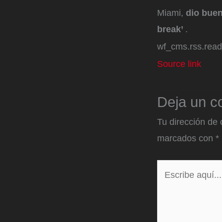
Miami,
dio buen
break’
.
wf_cms.rss.rea
Source link
Deja un c
Tu dirección de 
marcados con
*
Escribe
aquí...