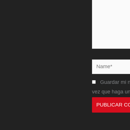
Name*
Guardar mi n
vez que haga un