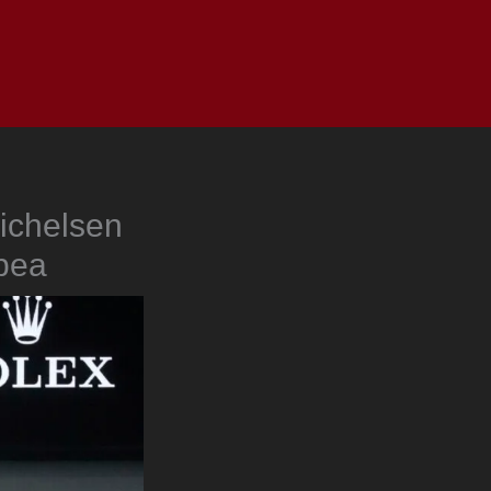
as
Top
Redes
Pauta
Privacy Policy
Michelsen
opea