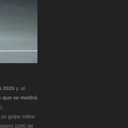
p 2025
y, al
is
que se medirá
o,
 un golpe sobre
Masters 1000 de