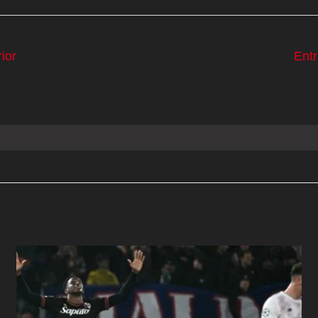
ior
Ent