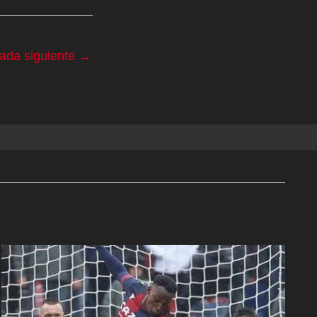
rada siguiente
→