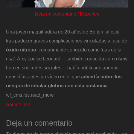
Deja un comentario
/
Deportes
Una joven maquilladora de 20 años de Bolton falleció
tras padecer graves complicaciones vinculadas al uso de
óxido nitroso
, comunmente conocido como ‘gas de la
risa’. Amy Louise Leonard —también conocida como Amy
Lou en sus redes sociales— había publicado apenas
unos días antes un vídeo en el que
advertía sobre los
riesgos de inhalar globos con esta sustancia
.
wf_cms.rss.read_more
Source link
Deja un comentario
Tu dirección de correo electrónico no será publicada.
Los