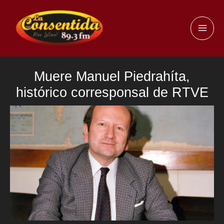
Ir
al
MAI
contenido
ME
Muere Manuel Piedrahíta,
histórico corresponsal de RTVE