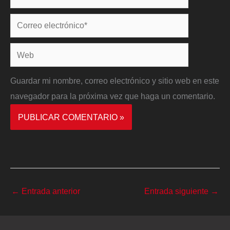
Correo
electrónico*
Web
Guardar mi nombre, correo electrónico y sitio web en este
navegador para la próxima vez que haga un comentario.
←
Entrada anterior
Entrada siguiente
→