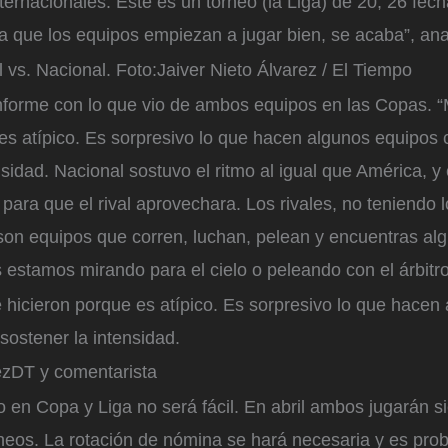
ernacionales. Este es un torneo (la Liga) de 20, 26 fech
a que los equipos empiezan a jugar bien, se acaba”, ana
l vs. Nacional.
Foto:
Jaiver Nieto Álvarez / El Tiempo
forme con lo que vio de ambos equipos en las Copas. “
 es atípico. Es sorpresivo lo que hacen algunos equipos
nsidad. Nacional sostuvo el ritmo al igual que América, 
para que el rival aprovechara. Los rivales, no teniendo l
 son equipos que corren, luchan, pelean y encuentras alg
estamos mirando para el cielo o peleando con el árbitro
 hicieron porque es atípico. Es sorpresivo lo que hacen
ostener la intensidad.
ez
DT y comentarista
o en Copa y Liga no será fácil. En abril ambos jugarán si
neos. La rotación de nómina se hará necesaria y es pro