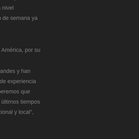
 nivel
fin de semana ya
 América, por su
randes y han
de experiencia
speremos que
s últimos tiempos
onal y local”,