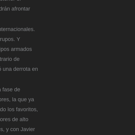
drán afrontar
nternacionales.
grupos. Y
uipos armados
trario de
ó una derrota en
a fase de
ores, la que ya
o los favoritos,
ores de alto
os, y con Javier