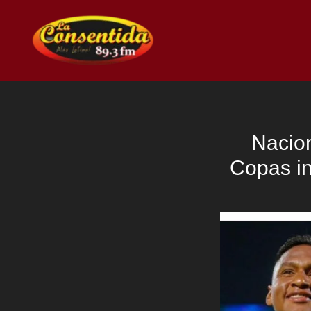
Ir
al
contenido
Nacion
Copas in