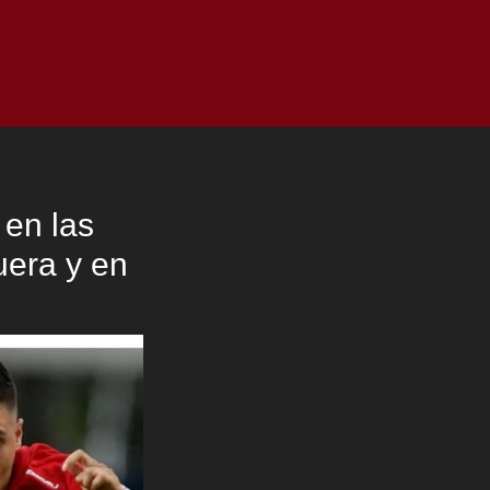
as
Top
Redes
Pauta
Privacy Policy
 en las
uera y en