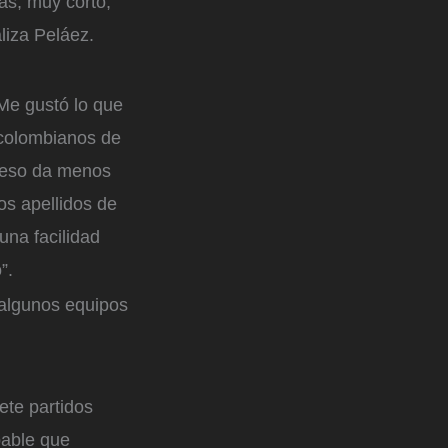
as, muy corto,
liza Peláez.
Me gustó lo que
 colombianos de
y eso da menos
os apellidos de
una facilidad
”.
 algunos equipos
ete partidos
bable que