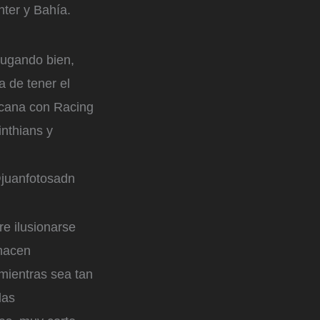
nter y Bahía.
jugando bien,
a de tener el
icana con Racing
inthians y
juanfotosadn
re ilusionarse
 hacen
mientras sea tan
las