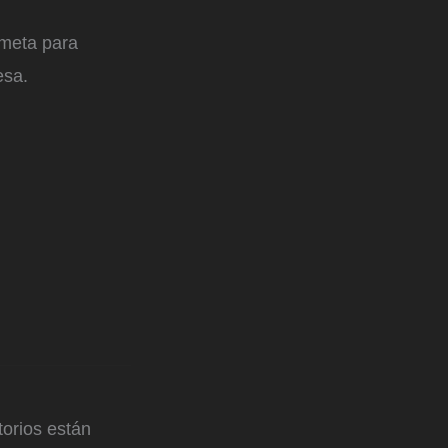
 meta para
esa.
orios están