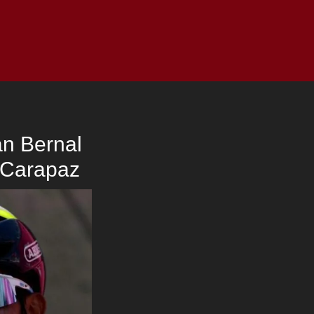
as
Top
Redes
Pauta
Privacy Policy
an Bernal
ó Carapaz