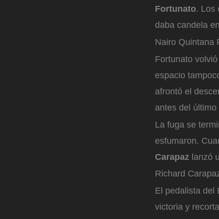
Fortunato
. Los
daba candela en 
Nairo Quintana
F
Fortunato volvió
espacio tampoc
afrontó el desce
antes del últim
La fuga se termi
esfumaron. Cuan
Carapaz
lanzó u
Richard Carapaz
El pedalista del
victoria y recort