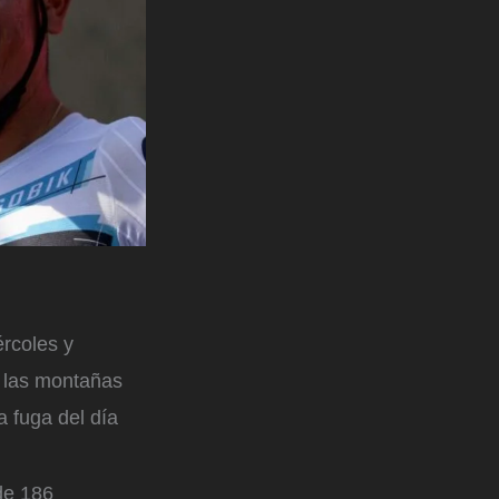
ércoles y
 las montañas
a fuga del día
de 186