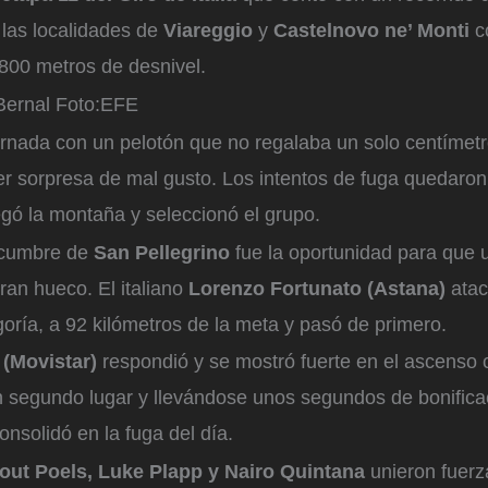
 las localidades de
Viareggio
y
Castelnovo ne’ Monti
co
800 metros de desnivel.
Bernal
Foto:
EFE
 jornada con un pelotón que no regalaba un solo centímet
er sorpresa de mal gusto. Los intentos de fuga quedaron
legó la montaña y seleccionó el grupo.
 cumbre de
San Pellegrino
fue la oportunidad para que
ran hueco. El italiano
Lorenzo Fortunato (Astana)
atac
oría, a 92 kilómetros de la meta y pasó de primero.
 (Movistar)
respondió y se mostró fuerte en el ascenso 
n segundo lugar y llevándose unos segundos de bonifica
nsolidó en la fuga del día.
Wout Poels, Luke Plapp y Nairo Quintana
unieron fuerz