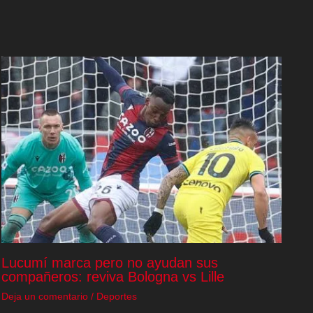
Lucumí marca pero no ayudan sus
compañeros: reviva Bologna vs Lille
Deja un comentario
/
Deportes