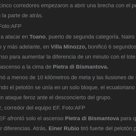
 cinco corredores empezaron a abrir una brecha con el p
la parte de atrás.
oto:
AFP
 a atacar en
Toano
, puerto de segunda categoría. Nairo
o y más adelante, en
Villa Minozzo,
bonificó 6 segundos
nso para aumentar la diferencia de un minuto con el lote
o ascenso a la cima de
Pietra di Bismantova.
nó a menos de 10 kilómetros de meta y las ilusiones de 
do el pelotón se unía en un solo bloque, el ecuatorian
n ataque feroz ante el desconcierto del grupo.
, corredor del equipo EF.
Foto:
AFP
 EF afrontó solo el ascenso
Pietra di Bismantova
para q
ar diferencias. Atrás,
Einer Rubio
tiró fuerte del pelotón