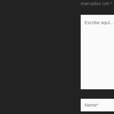
marcados con
*
Escribe
aquí...
Name*