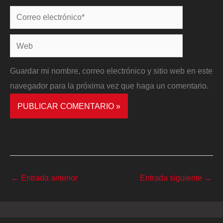
Correo
electrónico*
Web
Guardar mi nombre, correo electrónico y sitio web en este
navegador para la próxima vez que haga un comentario.
←
Entrada anterior
Entrada siguiente
→