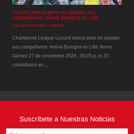
Lucumí marca pero no ayudan sus
compañeros: reviva Bologna vs Lille
Deja un comentario
/
Deportes
Champions League Lucumí marca pero no ayudan
sus compañeros: reviva Bologna vs Lille Jenny
Gámez 27 de noviembre 2024 , 05:05 p. m. El
colombiano es…
Suscríbete a Nuestras Noticias