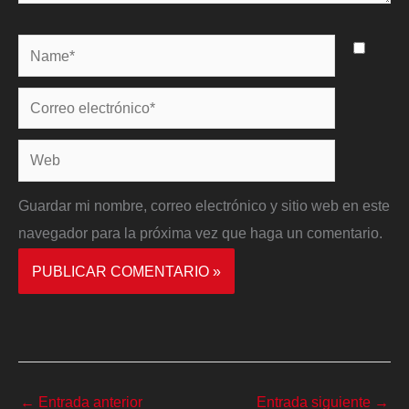
Name*
Correo
electrónico*
Web
Guardar mi nombre, correo electrónico y sitio web en este
navegador para la próxima vez que haga un comentario.
←
Entrada anterior
Entrada siguiente
→