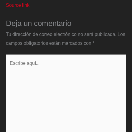
Source link
Deja un comentario
Tu dirección de correo electrónico no será publicada.
Los
campos obligatorios están marcados con
*
Escribe
aquí...