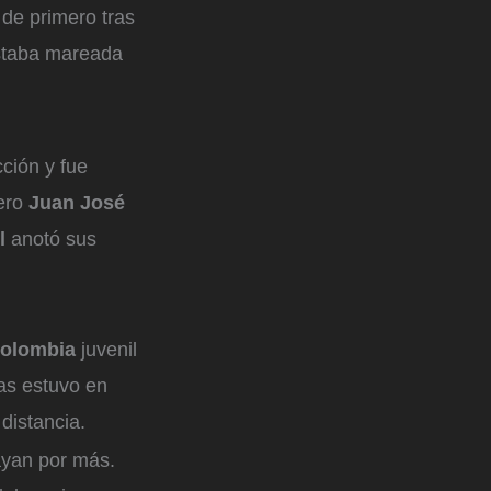
 de primero tras
staba mareada
cción y fue
pero
Juan José
il
anotó sus
Colombia
juvenil
as estuvo en
distancia.
ayan por más.