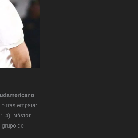
udamericano
ulo tras empatar
(1-4).
Néstor
l grupo de