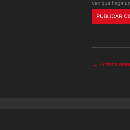
vez que haga un
←
Entrada anter