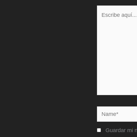
Escribe
aquí...
Name*
Guardar mi n