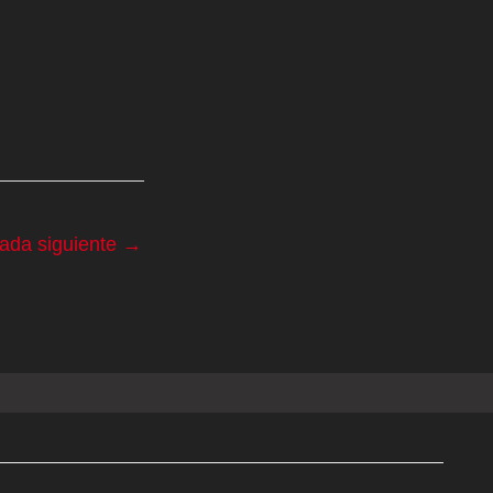
rada siguiente
→