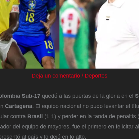
Deja un comentario
/
Deportes
Colombia Sub-17
quedó a las puertas de la gloria en el
S
en
Cartagena
. El equipo nacional no pudo levantar el tít
ular contra
Brasil
(1-1) y perder en la tanda de penaltis 
dor del equipo de mayores, fue el primero en felicitar a
resentó al país y lo dejó en lo alto.