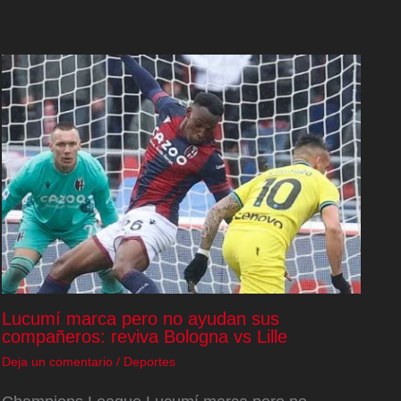
Lucumí marca pero no ayudan sus
compañeros: reviva Bologna vs Lille
Deja un comentario
/
Deportes