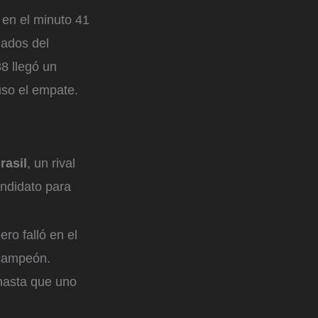
o
en el minuto 41
nados del
8 llegó un
uso el empate.
rasil
, un rival
ndidato para
ero falló en el
 campeón.
hasta que uno