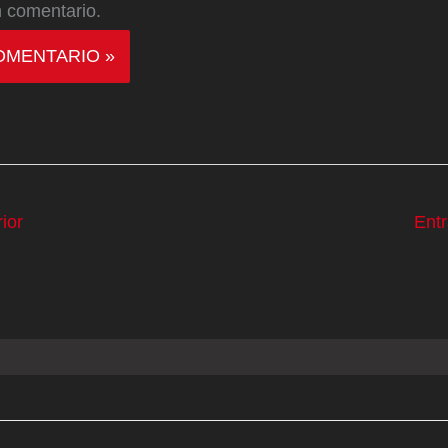
 comentario.
ior
Ent