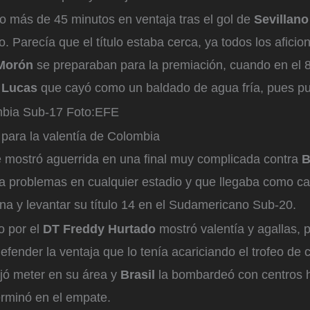
o más de 45 minutos en ventaja tras el gol de
Sevillan
o. Parecía que el título estaba cerca, ya todos los aficio
 Morón
se preparaban para la premiación, cuando en el 8
 Lucas
que cayó como un baldado de agua fría, pues p
mbia Sub-17
Foto:
EFE
para la valentía de Colombia
 mostró aguerrida en una final muy complicada contra
B
a problemas en cualquier estadio y que llegaba como ca
na y levantar su título 14 en el Sudamericano Sub-20.
do por el
DT Freddy Hurtado
mostró valentía y agallas, p
defender la ventaja que lo tenía acariciando el trofeo de
jó meter en su área y
Brasil
la bombardeó con centros 
terminó en el empate.