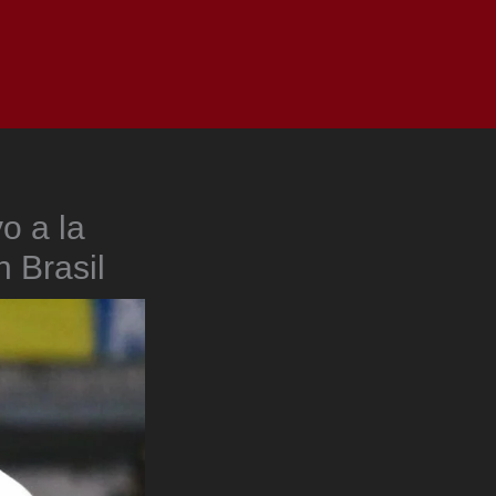
as
Top
Redes
Pauta
Privacy Policy
o a la
n Brasil