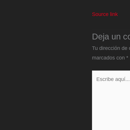
Source link
Deja un c
Tu dirección de 
marcados con
*
Escribe
aquí...