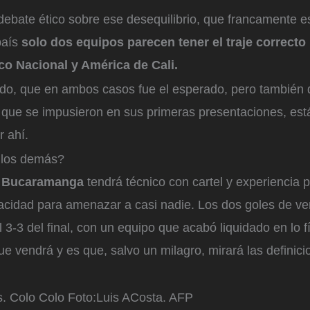
 debate ético sobre ese desequilibrio, que francamente es
país
solo dos equipos parecen tener el traje correcto 
ico Nacional y América de Cali.
ado, que en ambos casos fue el esperado, pero también 
 que se impusieron en sus primeras presentaciones, está
r ahí.
a los demás?
o Bucaramanga
tendrá técnico con cartel y experiencia 
cidad para amenazar a casi nadie. Los dos goles de ve
l 3-3 del final, con un equipo que acabó liquidado en lo f
ue vendrá y es que, salvo un milagro, mirará las definic
. Colo Colo
Foto:
Luis ACosta. AFP