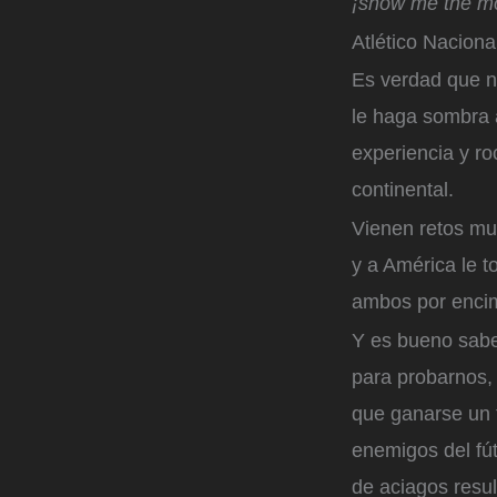
¡show me the m
Atlético Naciona
Es verdad que no
le haga sombra 
experiencia y roc
continental.
Vienen retos muy
y a América le t
ambos por encim
Y es bueno sabe
para probarnos,
que ganarse un t
enemigos del fú
de aciagos resul