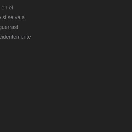
 en el
 si se va a
guerras!
evidentemente