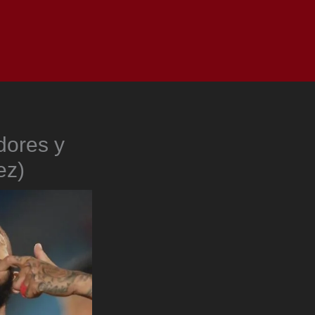
as
Top
Redes
Pauta
Privacy Policy
dores y
ez)