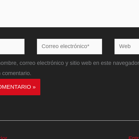
Correo
Web
electrónico*
ombre, correo electrónico y sitio web en este navegador
 comentario.
ior
Ent