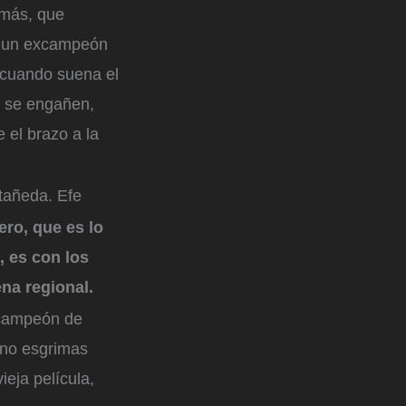
 más, que
 a un excampeón
, cuando suena el
o se engañen,
 el brazo a la
tañeda. Efe
ro, que es lo
, es con los
ena regional.
 campeón de
 no esgrimas
ieja película,