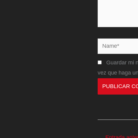
Name*
Guardar mi n
vez que haga un
←
Entrada anter