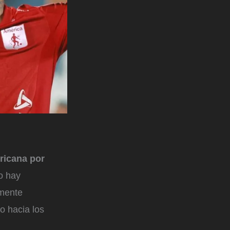
ricana por
o hay
amente
o hacia los