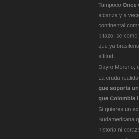
Tampoco
Once 
alcanza y a vece
continental como
pitazo, se come
que ya brasileñ
altitud.
Dayro Moreno, e
La cruda realid
que soporta un
que Colombia i
Si quieres un e
Sudamericana qu
historia ni cora