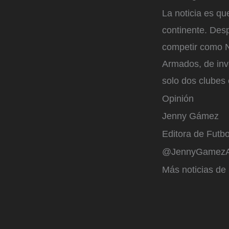
La noticia es qu
continente. Desp
competir como N
Armados, de inv
solo dos clubes 
Opinión
Jenny Gámez
Editora de Futbo
@JennyGamez
Más noticias de