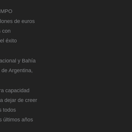
IEMPO
llones de euros
s con
el éxito
nacional y Bahía
 de Argentina,
tra capacidad
a dejar de creer
s todos
s últimos años