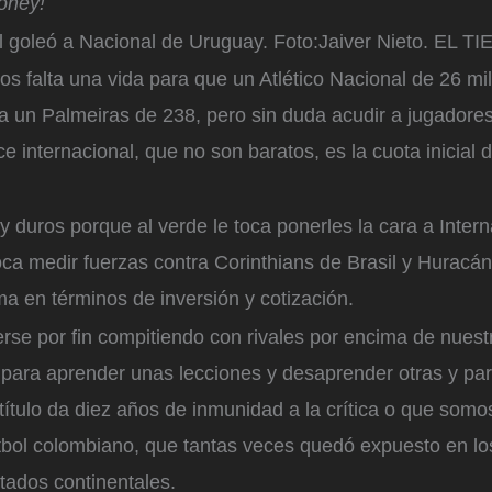
oney!
l goleó a Nacional de Uruguay.
Foto:
Jaiver Nieto. EL T
s falta una vida para que un Atlético Nacional de 26 mi
a un Palmeiras de 238, pero sin duda acudir a jugadore
e internacional, que no son baratos, es la cuota inicial d
 duros porque al verde le toca ponerles la cara a Inter
oca medir fuerzas contra Corinthians de Brasil y Huracán
a en términos de inversión y cotización.
rse por fin compitiendo con rivales por encima de nues
 para aprender unas lecciones y desaprender otras y par
ítulo da diez años de inmunidad a la crítica o que somo
tbol colombiano, que tantas veces quedó expuesto en lo
tados continentales.