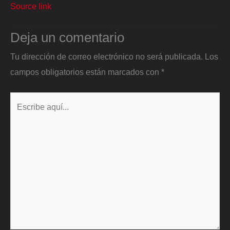
Source link
Deja un comentario
Tu dirección de correo electrónico no será publicada.
Los
campos obligatorios están marcados con
*
Escribe
aquí...