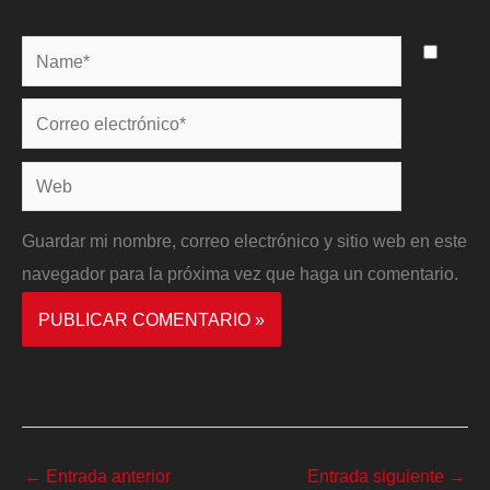
Name*
Correo
electrónico*
Web
Guardar mi nombre, correo electrónico y sitio web en este
navegador para la próxima vez que haga un comentario.
←
Entrada anterior
Entrada siguiente
→