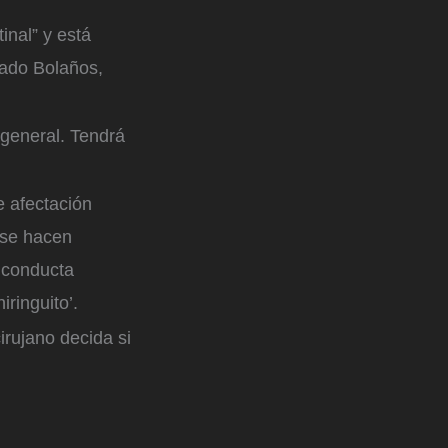
inal” y está
dado Bolaños,
.
 general. Tendrá
e afectación
 se hacen
a conducta
ringuito’.
irujano decida si