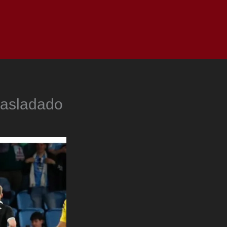
as
Top
Redes
Pauta
Privacy Policy
trasladado