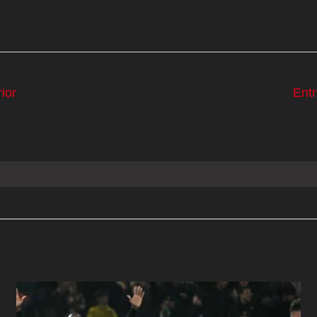
ior
Ent