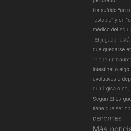
perforado.
Ha sufrido “un t
“estable” y en “
médico del equip
“El jugador está
que quedarse en
“Tiene un traum
intestinal o alg
evolutivos o dep
quirúrgica o no,
Según El Larguer
tiene que ser op
DEPORTES
Más notici