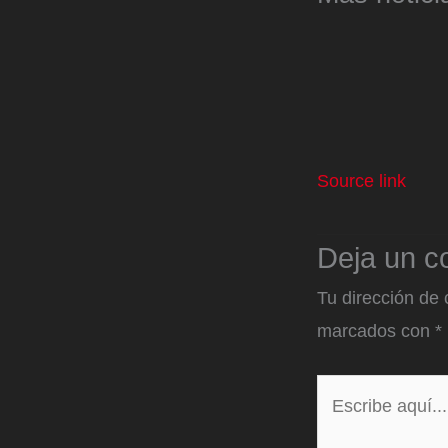
Source link
Deja un c
Tu dirección de 
marcados con
*
Escribe
aquí...