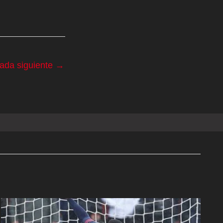
rada siguiente
→