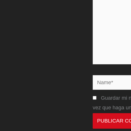
Name*
Guardar mi n
vez que haga un