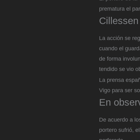
prematura el par
Cillessen
La acción se reg
cuando el guard
de forma involun
tendido se vio ob
La prensa españ
Vigo para ser s
En observ
De acuerdo a lo
portero sufrió, e