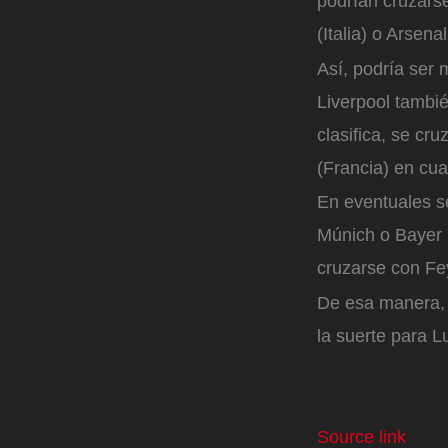
podrían cruzars
(Italia) o Arsenal
Así, podría ser 
Liverpool tambi
clasifica, se cr
(Francia) en cua
En eventuales se
Múnich o Bayer L
cruzarse con Fey
De esa manera, 
la suerte para L
Source link