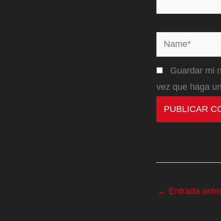
Name*
Guardar mi n
vez que haga un
←
Entrada anter