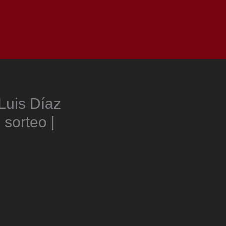
as
Top
Redes
Pauta
Privacy Policy
Luis Díaz
sorteo |