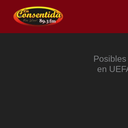
Ir
al
contenido
Posibles
en UEFA