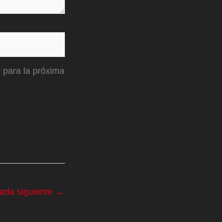
 para la próxima
rada siguiente
→