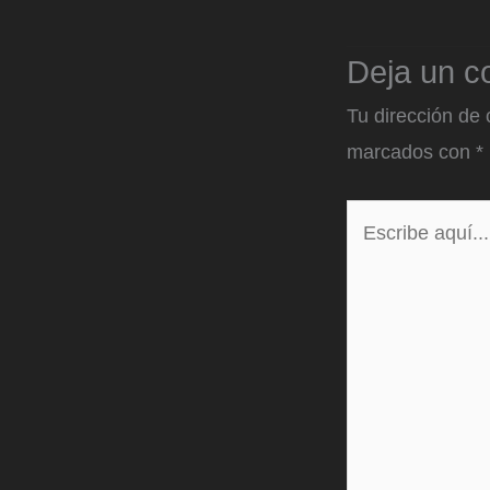
Deja un c
Tu dirección de 
marcados con
*
Escribe
aquí...