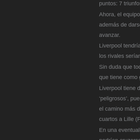
puntos: 7 triunf
Ahora, el equipo
además de darse
avanzar.
Liverpool tendr
los rivales ser
Sin duda que tod
que tiene como g
Liverpool tiene 
‘peligrosos’, pue
el camino más di
cuartos a Lille (
En una eventual 