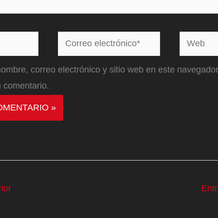
Correo
Web
electrónico*
ombre, correo electrónico y sitio web en este navegador
 comentario.
ior
Ent