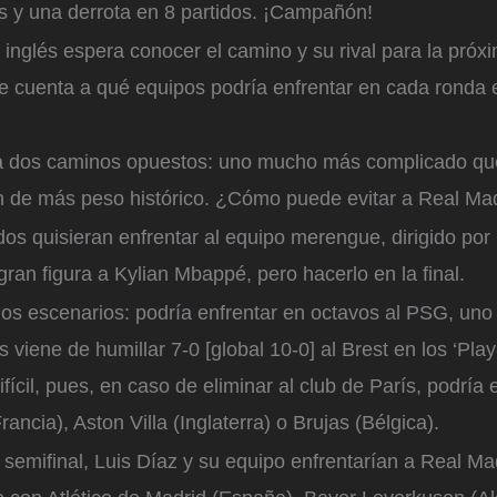
os y una derrota en 8 partidos. ¡Campañón!
 inglés espera conocer el camino y su rival para la próx
 cuenta a qué equipos podría enfrentar en cada ronda 
ía dos caminos opuestos: uno mucho más complicado que
ían de más peso histórico. ¿Cómo puede evitar a Real Ma
os quisieran enfrentar al equipo merengue, dirigido por 
ran figura a Kylian Mbappé, pero hacerlo en la final.
dos escenarios: podría enfrentar en octavos al PSG, uno
s viene de humillar 7-0 [global 10-0] al Brest en los ‘Play
fícil, pues, en caso de eliminar al club de París, podría
Francia), Aston Villa (Inglaterra) o Brujas (Bélgica).
semifinal, Luis Díaz y su equipo enfrentarían a Real Ma