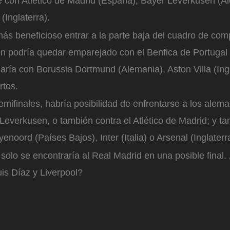
e con Atlético de Madrid (España), Bayer Leverkusen (Al
 (Inglaterra).
más beneficioso entrar a la parte baja del cuadro de com
én podría quedar emparejado con el Benfica de Portugal 
uzaría con Borussia Dortmund (Alemania), Aston Villa (Ingla
rtos.
mifinales, habría posibilidad de enfrentarse a los ale
everkusen, o también contra el Atlético de Madrid; y t
enoord (Países Bajos), Inter (Italia) o Arsenal (Inglaterr
solo se encontraría al Real Madrid en una posible final
uis Díaz y Liverpool?