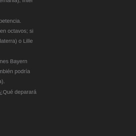
emania), Inter
petencia.
en octavos; si
terra) o Lille
manes Bayern
ambién podría
a).
. ¿Qué deparará