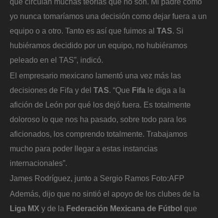
que circulan muchas teorías que no son. Mi padre como
yo nunca tomaríamos una decisión como dejar fuera a un
equipo o a otro. Tanto es así que fuimos al
TAS
. Si
hubiéramos decidido por un equipo, no hubiéramos
peleado en el TAS”, indicó.
El empresario mexicano lamentó una vez más las
decisiones de Fifa y del
TAS
. “Que
Fifa
le diga a la
afición de León por qué los dejó fuera. Es totalmente
doloroso lo que nos ha pasado, sobre todo para los
aficionados, los comprendo totalmente. Trabajamos
mucho para poder llegar a estas instancias
internacionales”.
James Rodríguez, junto a Sergio Ramos
Foto:
AFP
Además, dijo que no sintió el apoyo de los clubes de la
Liga MX
y de la
Federación Mexicana de Fútbol
que