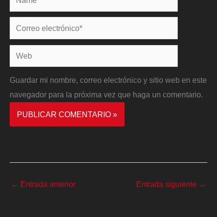
Correo
electrónico*
Web
Guardar mi nombre, correo electrónico y sitio web en este
navegador para la próxima vez que haga un comentario.
←
Entrada anterior
Entrada siguiente
→