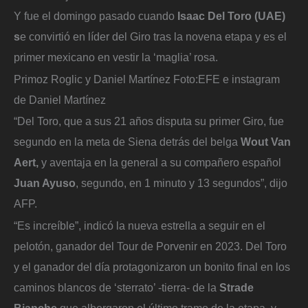
Y fue el domingo pasado cuando
Isaac Del Toro (UAE)
s
e convirtió en líder del Giro tras la novena etapa y es el
primer mexicano en vestir la ‘maglia’ rosa.
Primoz Roglic y Daniel Martínez
Foto:
EFE e instagram
de Daniel Martínez
“Del Toro, que a sus 21 años disputa su primer Giro, fue
segundo en la meta de Siena detrás del belga
Wout Van
Aert,
y aventaja en la general a su compañero español
Juan Ayuso
, segundo, en 1 minuto y 13 segundos”, dijo
AFP.
“Es increíble”, indicó la nueva estrella a seguir en el
pelotón, ganador del Tour de Porvenir en 2023. Del Toro
y el ganador del día protagonizaron un bonito final en los
caminos blancos de ‘sterrato’ -tierra- de la
Strade
Bianche
que albergaron el último tramo de la etapa, y