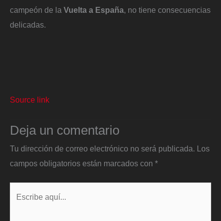
campeón de la
Vuelta a España
, no tiene consecuencias
delicadas.
Source link
Deja un comentario
Tu dirección de correo electrónico no será publicada.
Los
campos obligatorios están marcados con
*
Escribe
aquí...