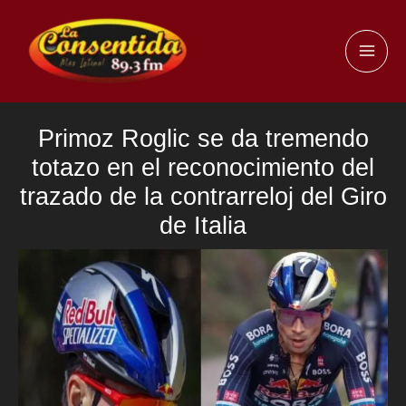
Ir
al
MAI
contenido
ME
Primoz Roglic se da tremendo
totazo en el reconocimiento del
trazado de la contrarreloj del Giro
de Italia