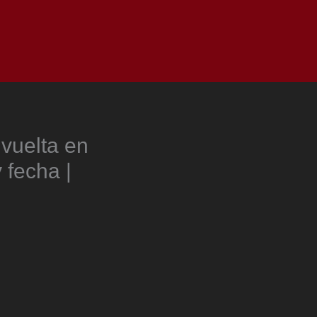
as
Top
Redes
Pauta
Privacy Policy
vuelta en
 fecha |