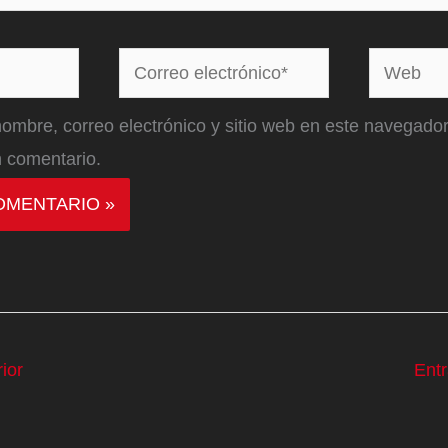
Correo
Web
electrónico*
ombre, correo electrónico y sitio web en este navegador
 comentario.
ior
Ent