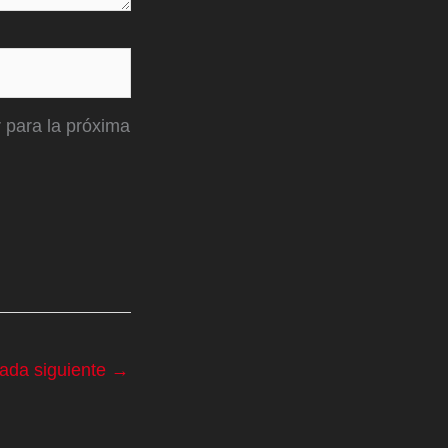
 para la próxima
rada siguiente
→