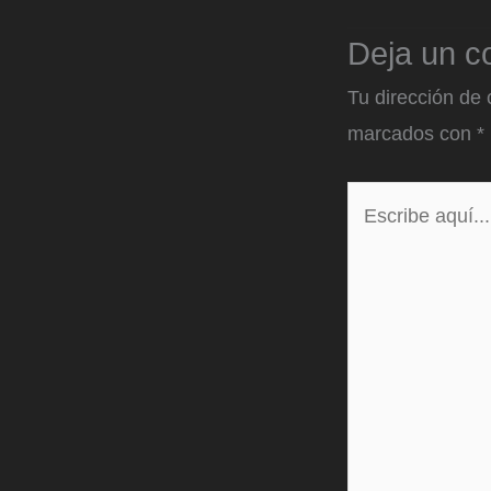
Deja un c
Tu dirección de 
marcados con
*
Escribe
aquí...