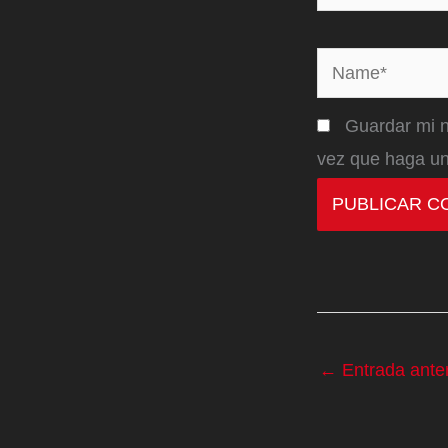
Name*
Guardar mi n
vez que haga un
←
Entrada anter