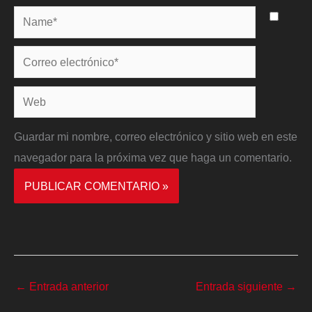
Name*
Correo
electrónico*
Web
Guardar mi nombre, correo electrónico y sitio web en este
navegador para la próxima vez que haga un comentario.
←
Entrada anterior
Entrada siguiente
→