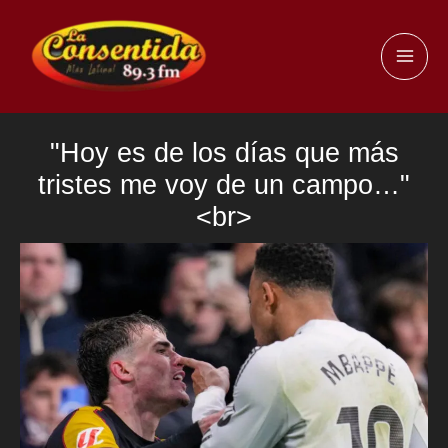
Ir
al
MAI
contenido
ME
"Hoy es de los días que más
tristes me voy de un campo…"
<br>