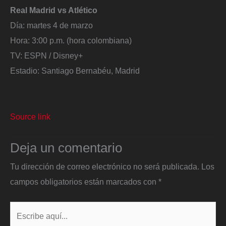
Real Madrid vs Atlético
Día: martes 4 de marzo
Hora: 3:00 p.m. (hora colombiana)
TV: ESPN / Disney+
Estadio: Santiago Bernabéu, Madrid
Source link
Deja un comentario
Tu dirección de correo electrónico no será publicada.
Los
campos obligatorios están marcados con
*
Escribe
aquí...