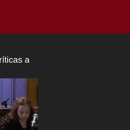
as
Top
Redes
Pauta
Privacy Policy
íticas a