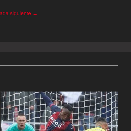
rada siguiente
→