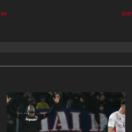
ior
Ent