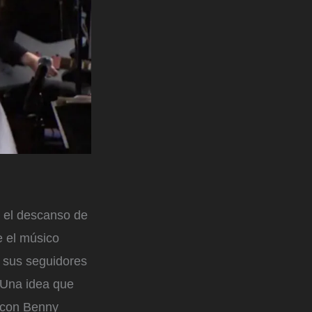
n el descanso de
e el músico
e sus seguidores
 Una idea que
 con Benny