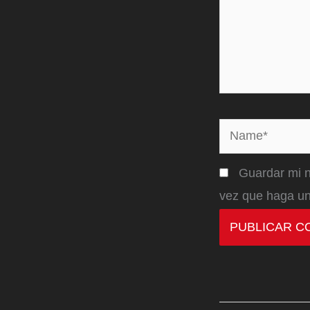
Name*
Guardar mi n
vez que haga un