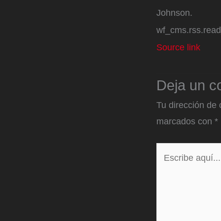
Johnson.
wf_cms.rss.rea
Source link
Deja un c
Tu dirección de 
marcados con
*
Escribe
aquí...