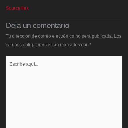
Source link
Deja un comentario
Tu dirección de correo electrónico no será publicada.
Los
campos obligatorios están marcados con
*
Escribe
aquí...