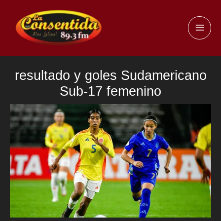
Ir
al
MAI
contenido
ME
resultado y goles Sudamericano
Sub-17 femenino