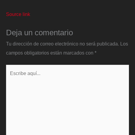
Source link
Deja un comentario
Tu dirección de correo electrónico no será publicada.
Los
campos obligatorios están marcados con
*
Escribe
aquí...