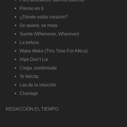
Pienso en ti
¿Dónde estás corazón?
Se quiere, se mata
Suerte (Whenever, Wherever)
La tortura
Waka Waka (This Time For Africa)
Hips Don’t Lie
Ciega, sordomuda
Te felicito
Las de la intuición
Chantaje
REDACCIÓN EL TIEMPO