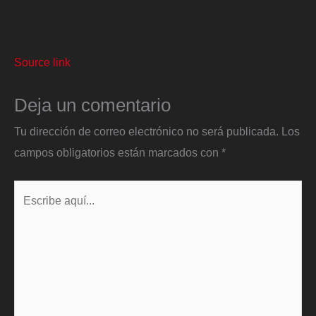
Source link
Deja un comentario
Tu dirección de correo electrónico no será publicada.
Los
campos obligatorios están marcados con
*
Escribe
aquí...