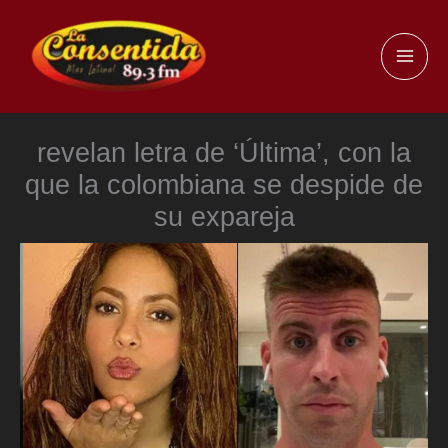
Ir
al
MAI
contenido
ME
revelan letra de ‘Última’, con la
que la colombiana se despide de
su expareja