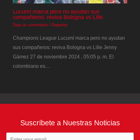
Lucumí marca pero no ayudan sus
compañeros: reviva Bologna vs Lille
Deja un comentario
/
Deportes
Champions League Lucumí marca pero no ayudan
sus compañeros: reviva Bologna vs Lille Jenny
Gámez 27 de noviembre 2024 , 05:05 p. m. El
colombiano es…
Suscríbete a Nuestras Noticias