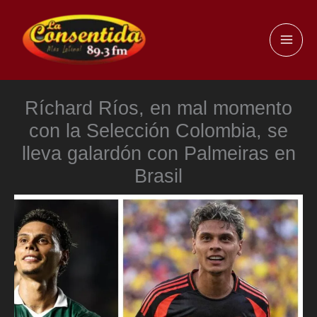
Ir
al
MAI
contenido
ME
Ríchard Ríos, en mal momento
con la Selección Colombia, se
lleva galardón con Palmeiras en
Brasil