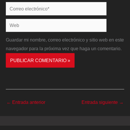
Correo
electrónico*
Web
Guardar mi nombre, correo electrónico y sitio web en este
navegador para la próxima vez que haga un comentario.
←
Entrada anterior
Entrada siguiente
→