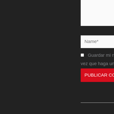
Name*
Guardar mi n
vez que haga un