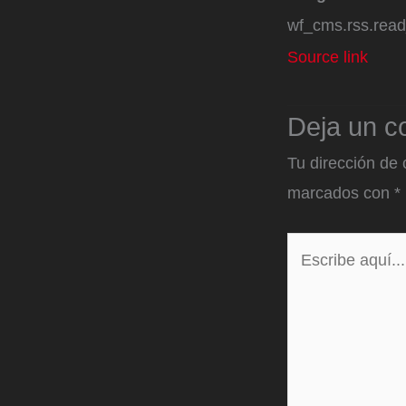
wf_cms.rss.rea
Source link
Deja un c
Tu dirección de 
marcados con
*
Escribe
aquí...