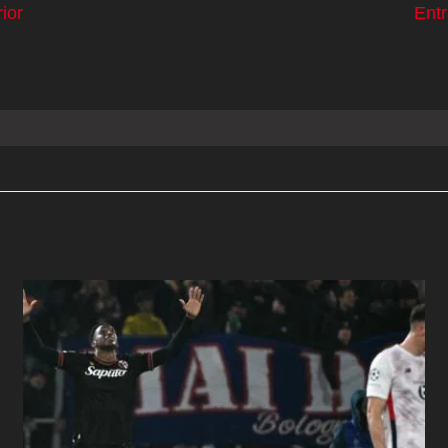
ior
Ent