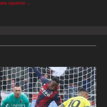
rada siguiente
→