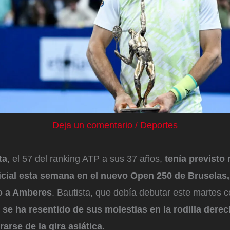
Deja un comentario
/
Deportes
ta
, el 57 del ranking ATP a sus 37 años,
tenía previsto 
icial esta semana en el nuevo Open 250 de Bruselas,
io a Amberes
. Bautista, que debía debutar este martes c
,
se ha resentido de sus molestias en la rodilla derec
rarse de la gira asiática
.