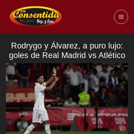
Ir
al
MAI
contenido
ME
Rodrygo y Álvarez, a puro lujo:
goles de Real Madrid vs Atlético