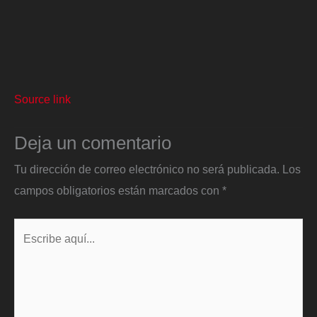
Source link
Deja un comentario
Tu dirección de correo electrónico no será publicada.
Los
campos obligatorios están marcados con
*
Escribe
aquí...