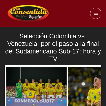
Ir
al
MAI
contenido
ME
Selección Colombia vs.
Venezuela, por el paso a la final
del Sudamericano Sub-17: hora y
TV