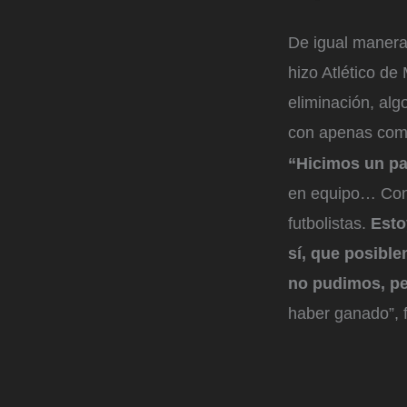
De igual manera,
hizo Atlético de
eliminación, al
con apenas comp
“Hicimos un par
en equipo… Cont
futbolistas.
Esto
sí, que posibl
no pudimos, pe
haber ganado”, 