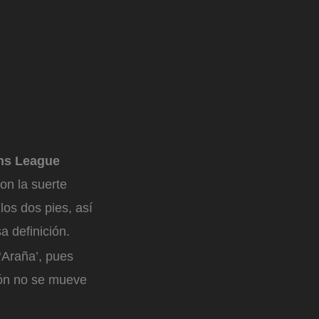
ns League
ron la suerte
los dos pies, así
a definición.
 ‘Araña’, pues
alón no se mueve