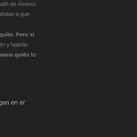
alti de Álvarez
odistas a que
quito. Pero si
ién y habrán
 mano quién lo
egan en el