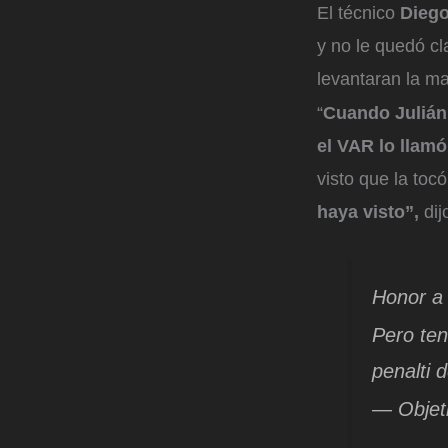
El técnico
Diego
y no le quedó cla
levantaran la ma
“
Cuando Julián 
el VAR lo llamó
visto que la toc
haya visto”,
dij
Honor a
Pero ten
penalti d
— Objeti