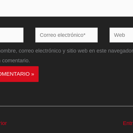
Correo
Web
electrónico*
ombre, correo electrónico y sitio web en este navegador
 comentario.
ior
Ent