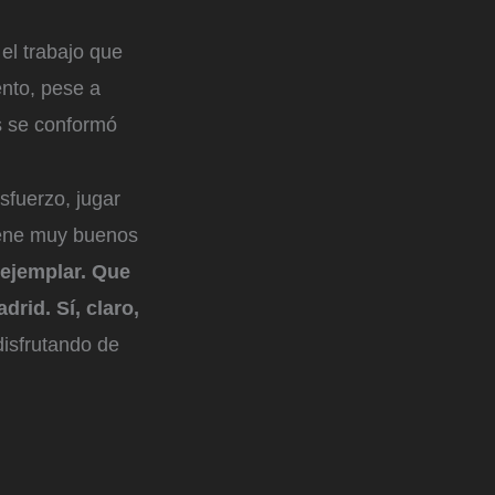
 el trabajo que
ento, pese a
s se conformó
fuerzo, jugar
iene muy buenos
ejemplar. Que
rid. Sí, claro,
disfrutando de