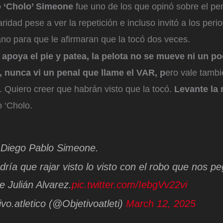
 ‘Cholo’ Simeone
fue uno de los que opinó sobre el pen
ridad pese a ver la repetición e incluso invitó a los peri
no para que le afirmaran que la tocó dos veces.
apoya el pie y patea, la pelota no se mueve ni un po
, nunca vi un penal que llame el VAR, p
ero vale tamb
ó. Quiero creer que habrán visto que la tocó.
Levante la
o ‘Cholo.
 Diego Pablo Simeone.
dría que rajar visto lo visto con el robo que nos p
e Julián Alvarez.
pic.twitter.com/IebgVv22vi
vo.atletico (@Objetivoatleti)
March 12, 2025