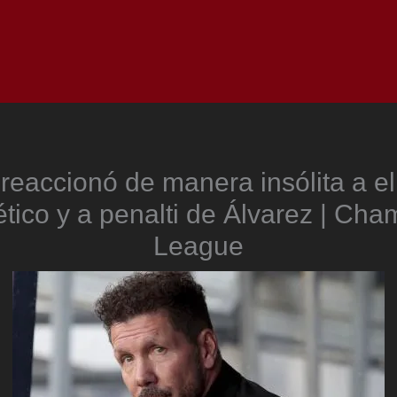
Inicio
Notici
eaccionó de manera insólita a e
ético y a penalti de Álvarez | Ch
League