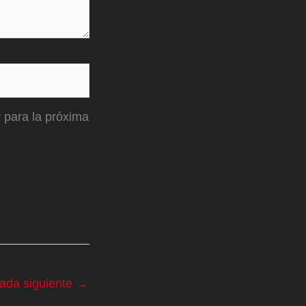
 para la próxima
rada siguiente
→