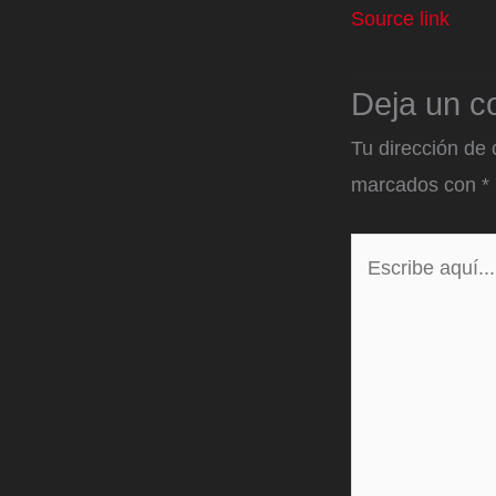
Source link
Deja un c
Tu dirección de 
marcados con
*
Escribe
aquí...