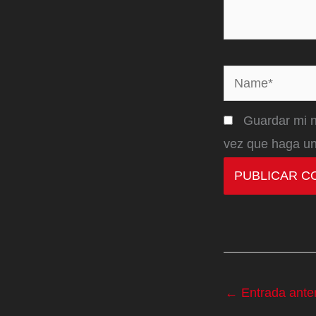
Name*
Guardar mi n
vez que haga un
←
Entrada anter