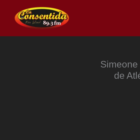
Ir
al
contenido
Simeone r
de Atl