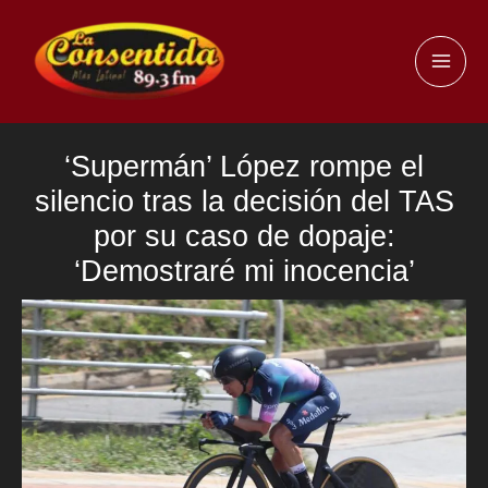
Ir
al
MAI
contenido
ME
‘Supermán’ López rompe el
silencio tras la decisión del TAS
por su caso de dopaje:
‘Demostraré mi inocencia’