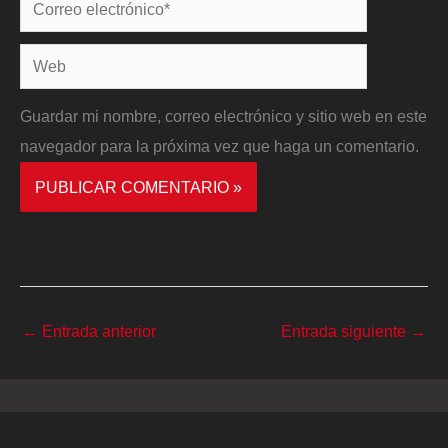
Correo
electrónico*
Web
Guardar mi nombre, correo electrónico y sitio web en este
navegador para la próxima vez que haga un comentario.
←
Entrada anterior
Entrada siguiente
→