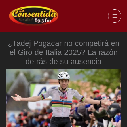
Ir
al
MAI
contenido
ME
¿Tadej Pogacar no competirá en
el Giro de Italia 2025? La razón
detrás de su ausencia