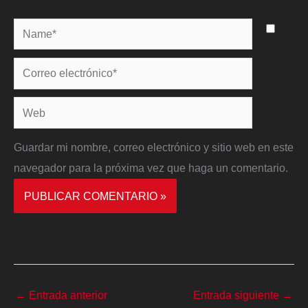
Name*
Correo
electrónico*
Web
Guardar mi nombre, correo electrónico y sitio web en este
navegador para la próxima vez que haga un comentario.
←
Entrada anterior
Entrada siguiente
→