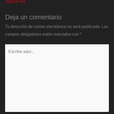
Source link
Deja un comentario
Tu dirección de correo electrónico no será publicada.
Los
campos obligatorios están marcados con
*
Escribe
aquí...